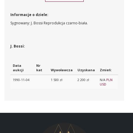
Informacje o dziele:
Sygnowany: J. Bossi Reprodukcja czarno-biała.
J. Bossi:
Data
Nr
aukcji
kat
Wywoławcza
Uzyskana
Zmień:
1990-11-04
1 500 zł
2 200 zł
N/A
PLN
USD