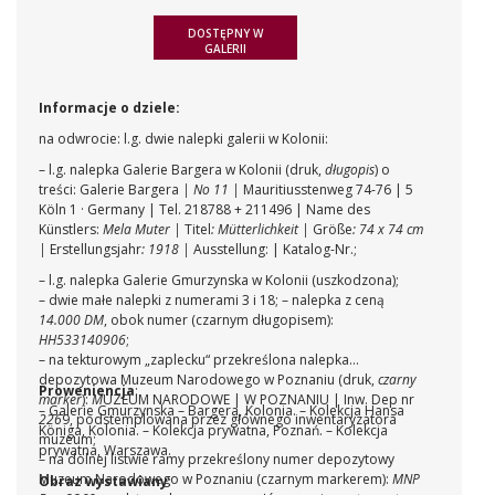
DOSTĘPNY W
GALERII
Informacje o dziele:
na odwrocie: l.g. dwie nalepki galerii w Kolonii:
– l.g. nalepka Galerie Bargera w Kolonii (druk,
długopis
) o
treści: Galerie Bargera
| No 11 |
Mauritiusstenweg 74-76 | 5
Köln 1 · Germany | Tel. 218788 + 211496 | Name des
Künstlers:
Mela Muter |
Titel
: Mütterlichkeit |
Größe
: 74 x 74 cm
|
Erstellungsjahr
: 1918 |
Ausstellung: | Katalog-Nr.;
– l.g. nalepka Galerie Gmurzynska w Kolonii (uszkodzona);
– dwie małe nalepki z numerami 3 i 18;
– nalepka z ceną
14.000 DM
, obok numer (czarnym długopisem):
HH533140906
;
– na tekturowym „zaplecku“ przekreślona nalepka
depozytowa Muzeum Narodowego w Poznaniu (druk,
czarny
Proweniencja
:
marker
):
M
UZEUM NARODOWE | W POZNANIU | Inw. Dep nr
– Galerie Gmurzynska – Bargera, Kolonia.
– Kolekcja Hansa
226
9, podstemplowana przez głównego inwentaryzatora
Königa, Kolonia.
– Kolekcja prywatna, Poznań.
– Kolekcja
muzeum;
prywatna, Warszawa.
– na dolnej listwie ramy przekreślony numer depozytowy
Muzeum Narodowego w Poznaniu (czarnym markerem):
MNP
Obraz wystawiany
: