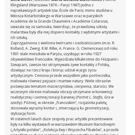
Klingsland (Warszawa 1876 – Paryż 1967) jedna z
Gorączka życia
pisze:
Matki Muter często wydają się zmęczone
najciekawszych artystek tzw. École de Paris; mimo studiów u
codzienną troską o byt i dzieci. Traktują je jak obowiązek. Nie
Miłosza Kotarbińskiego w Warszawie oraz w paryskich
znajdują radości w karmieniu naturalnym. Ich odsłonięte piersi
Académie de la Grande Chaumiére i Académie Colarossi,
nie nabrzmiewają pokarmem. Są wychudzone, zmięte, obwisłe.
uważała się za samouka, twierdząc, że prawdziwą szkołą
Dzieci w ich ramionach czy usadowione na kolanach nie są
malarstwa były dla niej dopiero kontakty z wybitnymi artystami i
uśmiechniętymi albo słodko śpiącymi bobasami. Mają zastygnięte
ich sztuką.
w powadze twarze, podobne do oblicz opiekunek. Przychodzi na
Zaprzyjaźniona z wieloma twórcami i osobistościami (m.in. R.
myśl ustawienie i wymowa postaci w przedstawieniach Bożego
Rolland, A. Zweig. R.M. Rilke, A. France. G. Clemenceau) od roku
Narodzenia, na których Matka Boska składa ręce do modlitwy
1901 stale mieszkała w Paryżu, uzyskując w roku 1927
nad nowo narodzonym Bożym Synem
.
obywatelstwo francuskie. Wyjeżdżała kilkakrotnie do Hiszpanii i
Szwajcarii, zawsze też utrzymywała żywe kontakty z Polską,
działając na rzecz kraju i biorąc udział w jego życiu
artystycznym. Ceniona przede wszystkim jako portrecistka,
malowała również pejzaże i martwe natury. Wiele obrazów
poświęcała tematom macierzyństwa, cierpienia, starości.
We
wczesnym okresie malowała obrazy utrzymane w konwencji
realistycznej i ciemnej tonacji barwnej (
Portret L. Staffa, Gra w
szachy
). Później, w okresie „francuskim“, rozjaśniła paletę,
stosowała wyraźny kontur i, zmierzającą ku geometryzacji,
stylizację form.
W ostatnich latach duże zespoły prac artystki prezentowane
były na kilku wystawach w warszawskim Muzeum Narodowym
(„Artystki polskie“, „Kolekcja Ewy i Wojciecha Fibaków“, a przede