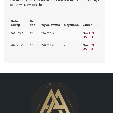
wszystkim na dużej wystawie obrazów artystki ze zbiorów Liny i
Bolesława Nawrockich).
Data
Nr
aukcji
kat
Wywoławcza
Uzyskana
Zmień:
2021-03-21
82
220 000 zł
-
N/A
PLN
USD
EUR
2025-06-15
67
220 000 zł
-
N/A
PLN
USD
EUR