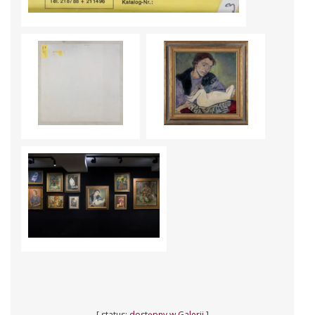
[ status:
dostępny w Galerii
]