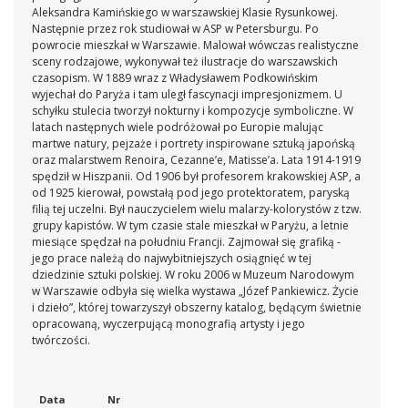
Aleksandra Kamińskiego w warszawskiej Klasie Rysunkowej.
Następnie przez rok studiował w ASP w Petersburgu. Po
powrocie mieszkał w Warszawie. Malował wówczas realistyczne
sceny rodzajowe, wykonywał też ilustracje do warszawskich
czasopism. W 1889 wraz z Władysławem Podkowińskim
wyjechał do Paryża i tam uległ fascynacji impresjonizmem. U
schyłku stulecia tworzył nokturny i kompozycje symboliczne. W
latach następnych wiele podróżował po Europie malując
martwe natury, pejzaże i portrety inspirowane sztuką japońską
oraz malarstwem Renoira, Cezanne’e, Matisse’a. Lata 1914-1919
spędził w Hiszpanii. Od 1906 był profesorem krakowskiej ASP, a
od 1925 kierował, powstałą pod jego protektoratem, paryską
filią tej uczelni. Był nauczycielem wielu malarzy-kolorystów z tzw.
grupy kapistów. W tym czasie stale mieszkał w Paryżu, a letnie
miesiące spędzał na południu Francji. Zajmował się grafiką -
jego prace należą do najwybitniejszych osiągnięć w tej
dziedzinie sztuki polskiej. W roku 2006 w Muzeum Narodowym
w Warszawie odbyła się wielka wystawa „Józef Pankiewicz. Życie
i dzieło”, której towarzyszył obszerny katalog, będącym świetnie
opracowaną, wyczerpującą monografią artysty i jego
twórczości.
Data
Nr