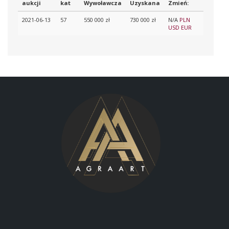
aukcji
kat
Wywoławcza
Uzyskana
Zmień:
2021-06-13
57
550 000 zł
730 000 zł
N/A
PLN
USD
EUR