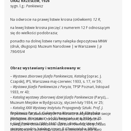
ORAZ KRZESŁEM, 1926
sygn. l.g.:
Pankiewicz
Na odwrocie na prawej listwie krosna (ołówkiem):
12 R
,
na lewej listwie krosna pieczęć z numerem 12 F odnoszącym
się do wielkości podobrazia;
ponadto na dolnej listwie ramy nalepka depozytowa MNW
(druk, długopis): Muzeum Narodowe | w Warszawie |
p
790/05/4
Obraz wystawiany i wzmiankowany w:
–
Wystawa zbiorowa Józefa Pankiewicza, Katalog
[oprac. J.
Czapski], IPS, Warszawa maj-czerwiec 1933, s. 17, nr 59.;
–
Wystawa Józefa Pankiewicza z Paryża,
TPSP Poznań, listopad
1933, nr 43;
–
Katalog wystawy zbiorowej dzieł Józefa Pankiewicza
(Paryż),
Muzeum Miejskie w Bydgoszczy, styczeń-luty 1934, nr 25;
–
Katalog XXIII Wystawy
Instytutu Propagandy Sztuki. Prof. J.
Pankiewicz Paryż, A. Cukierówna Warszawa, M. Obrębska
W połowie lat dwudziestych Pankiewicz zradykalizował swoje
Warszawa
, Warszawa – Łódź, kwiecień – maj 1934, nr 25.
podejście do sztuki. Odrzucił hiszpańskie, kubistyczno-
–
Józef Pankiewicz 1866-1940. Życie i dzieło. Artyście w 140.
fowistyczne doświadczenia. Odrzucił również, dotychczas
rocznicę urodzin,
katalog oprac. E. Charazińska, MNW,
akceptowane, autorytety i zaczął krytykować malarstwo