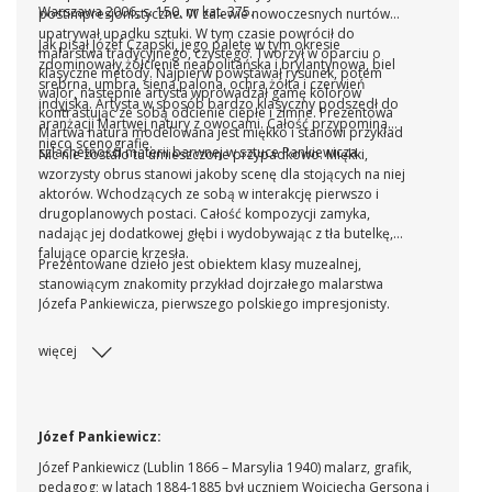
Warszawa 2006, s. 150, nr kat. 375.
postimpresjonistyczne. W zalewie nowoczesnych nurtów
upatrywał upadku sztuki. W tym czasie powrócił do
Jak pisał Józef Czapski, jego paletę w tym okresie
malarstwa tradycyjnego, czystego. Tworzył w oparciu o
zdominowały żółcienie neapolitańska i brylantynowa, biel
klasyczne metody. Najpierw powstawał rysunek, potem
srebrna, umbra, siena palona, ochra żółta i czerwień
walor, następnie artysta wprowadzał gamę kolorów
indyjska. Artysta w sposób bardzo klasyczny podszedł do
kontrastując ze sobą odcienie ciepłe i zimne. Prezentowa
aranżacji Martwej natury z owocami. Całość przypomina
Martwa natura modelowana jest miękko i stanowi przykład
nieco scenografię.
szlachetności materii barwnej w sztuce Pankiewicza.
Nic nie zostało tu umieszczone przypadkowo. Miękki,
wzorzysty obrus stanowi jakoby scenę dla stojących na niej
aktorów. Wchodzących ze sobą w interakcję pierwszo i
drugoplanowych postaci. Całość kompozycji zamyka,
nadając jej dodatkowej głębi i wydobywając z tła butelkę,
falujące oparcie krzesła.
Prezentowane dzieło jest obiektem klasy muzealnej,
stanowiącym znakomity przykład dojrzałego malarstwa
Józefa Pankiewicza, pierwszego polskiego impresjonisty.
więcej
Józef Pankiewicz:
Józef Pankiewicz (Lublin 1866 – Marsylia 1940) malarz, grafik,
pedagog; w latach 1884-1885 był uczniem Wojciecha Gersona i