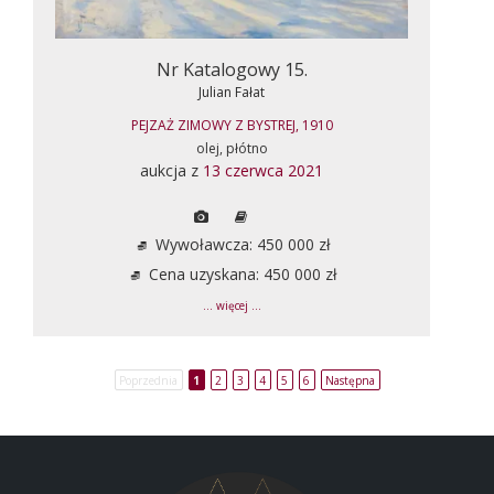
Nr Katalogowy 15.
Julian Fałat
PEJZAŻ ZIMOWY Z BYSTREJ, 1910
olej, płótno
aukcja z
13 czerwca 2021
Wywoławcza: 450 000 zł
Cena uzyskana: 450 000 zł
... więcej ...
Poprzednia
1
2
3
4
5
6
Następna