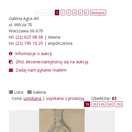
Poprzednia
1
2
3
4
5
6
Następna
Galeria Agra-Art
ul. Wilcza 70
Warszawa 00-670
tel. (22) 625 08 08
| dawna
tel. (22) 745 10 25
| współczesna
Informacje o aukcji
Złóż zlecenie/zarejestruj się na aukcję
Zadaj nam pytanie mailem
Lista
Galeria
Cena:
uzyskana
|
uzyskana z prowizją
Obiektów:
82
15
30
45
60
100