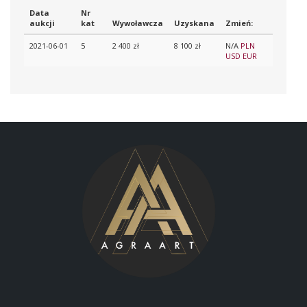
Data
Nr
aukcji
kat
Wywoławcza
Uzyskana
Zmień:
2021-06-01
5
2 400 zł
8 100 zł
N/A
PLN
USD
EUR