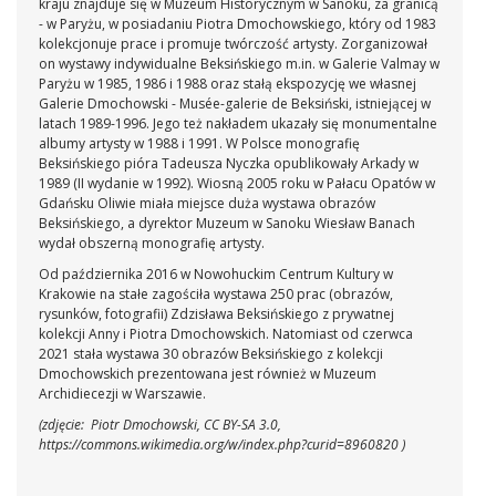
kraju znajduje się w Muzeum Historycznym w Sanoku, za granicą
- w Paryżu, w posiadaniu Piotra Dmochowskiego, który od 1983
kolekcjonuje prace i promuje twórczość artysty. Zorganizował
on wystawy indywidualne Beksińskiego m.in. w Galerie Valmay w
Paryżu w 1985, 1986 i 1988 oraz stałą ekspozycję we własnej
Galerie Dmochowski - Musée-galerie de Beksiński, istniejącej w
latach 1989-1996. Jego też nakładem ukazały się monumentalne
albumy artysty w 1988 i 1991.
W Polsce monografię
Beksińskiego pióra Tadeusza Nyczka opublikowały Arkady w
1989 (II wydanie w 1992). Wiosną 2005 roku w Pałacu Opatów w
Gdańsku Oliwie miała miejsce duża wystawa obrazów
Beksińskiego, a dyrektor Muzeum w Sanoku Wiesław Banach
wydał obszerną monografię artysty.
Od października 2016 w Nowohuckim Centrum Kultury w
Krakowie na stałe zagościła wystawa 250 prac (obrazów,
rysunków, fotografii) Zdzisława Beksińskiego z prywatnej
kolekcji Anny i Piotra Dmochowskich. Natomiast od czerwca
2021 stała wystawa 30 obrazów Beksińskiego z kolekcji
Dmochowskich prezentowana jest również w Muzeum
Archidiecezji w Warszawie.
(zdjęcie: Piotr Dmochowski, CC BY-SA 3.0,
https://commons.wikimedia.org/w/index.php?curid=8960820 )