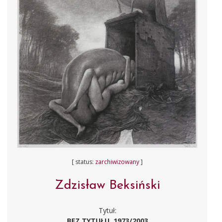
[ status:
zarchiwizowany
]
Zdzisław Beksiński
Tytuł:
BEZ TYTUŁU, 1973/2003