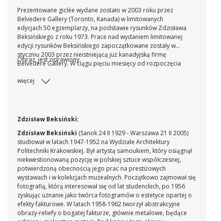
Prezentowane giclée wydane zostało w 2003 roku przez
Belvedere Gallery (Toronto, Kanada) w limitowanych
edycjach 50 egzemplarzy, na podstawie rysunków Zdzisława
Beksińskiego z roku 1973. Prace nad wydaniem limitowanej
edycji rysunków Beksińskiego zapoczątkowane zostały w
styczniu 2003 przez nieistniejącą już kanadyjską firmę
Obraz jest oprawiony.
Belvedere Gallery. W ciągu pięciu miesięcy od rozpoczęcia
prac, wykonano kilkadziesiąt druków pod ścisłym nadzorem
więcej
Mistrza. Dopiero ostatnie wydruki uzyskały jego aprobatę.
Wydruki wykonane zostały z powierzonych przez
Beksińskiego skanów, na wybranym przez niego papierze. W
latach 2003/2004 wykonano trzy pełne teki po 27 druków w
każdej. Prezentowana praca pochodzi z pierwszego zestawu,
Zdzisław Beksiński:
który został sprzedany w Warszawie w 2003 roku.
Zdzisław Beksiński
(Sanok 24 II 1929 - Warszawa 21 II 2005)
studiował w latach 1947-1952 na Wydziale Architektury
Politechniki Krakowskiej. Był artystą samoukiem, który osiągnął
niekwestionowaną pozycję w polskiej sztuce współczesnej,
potwierdzoną obecnością jego prac na prestiżowych
wystawach i w kolekcjach muzealnych. Początkowo zajmował się
fotografią, którą interesował się od lat studenckich, po 1956
zyskując uznanie jako twórca fotogramów o estetyce opartej o
efekty fakturowe. W latach 1958-1962 tworzył abstrakcyjne
obrazy-reliefy o bogatej fakturze, głównie metalowe, będące