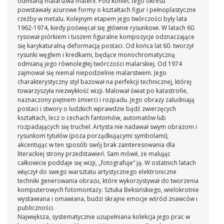
odmianą malarstwa materii. Pod koniec tego okresu
powstawały ażurowe formy o kształtach figur i pełnoplastyczne
rzeźby w metalu. Kolejnym etapem jego twórczości były lata
1962-1974, kiedy poświęcał się głównie rysunkowi. W latach 60.
rysował piórkiem i tuszem figuralne kompozycje odznaczające
się karykaturalną deformacją postaci. Od końca lat 60. tworzył
rysunki węglem i kredkami, będące monochromatyczną
odmianą jego równoległej twórczości malarskiej. Od 1974
zajmował się niemal niepodzielnie malarstwem. Jego
charakterystyczny styl bazował na perfekcji technicznej, której
towarzyszyła niezwykłość wizji. Malował świat po katastrofie,
naznaczony piętnem śmierci i rozpadu. Jego obrazy zaludniają
postaci i stwory o ludzkich wprawdzie bądź zwierzęcych
kształtach, lecz o cechach fantomów, automatów lub
rozpadających się trucheł. Artysta nie nadawał swym obrazom i
rysunkom tytułów (poza porządkującymi symbolami),
akcentując w ten sposób swój brak zainteresowania dla
literackiej strony przedstawień. Sam mówił, że malując
całkowicie poddaje się wizji, „fotografuje“ ją. W ostatnich latach
włączył do swego warsztatu artystycznego elektroniczne
techniki generowania obrazu, które wykorzystywał do tworzenia
komputerowych fotomontaży. Sztuka Beksińskiego, wielokrotnie
wystawiana i omawiana, budzi skrajne emocje wśród znawców i
publiczności.
Największa, systematycznie uzupełniana kolekcja jego prac w