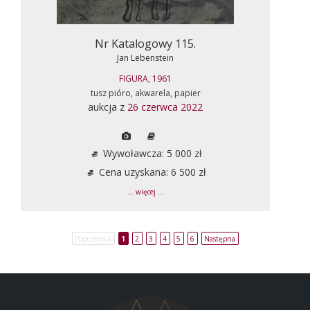
Nr Katalogowy 115.
Jan Lebenstein
FIGURA, 1961
tusz pióro, akwarela, papier
aukcja z
26 czerwca 2022
Wywoławcza: 5 000 zł
Cena uzyskana: 6 500 zł
... więcej ...
Poprzednia
1
2
3
4
5
6
Następna