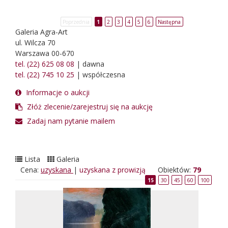
Poprzednia
1
2
3
4
5
6
Następna
Galeria Agra-Art
ul. Wilcza 70
Warszawa 00-670
tel. (22) 625 08 08
| dawna
tel. (22) 745 10 25
| współczesna
Informacje o aukcji
Złóż zlecenie/zarejestruj się na aukcję
Zadaj nam pytanie mailem
Lista
Galeria
Cena:
uzyskana
|
uzyskana z prowizją
Obiektów:
79
15
30
45
60
100