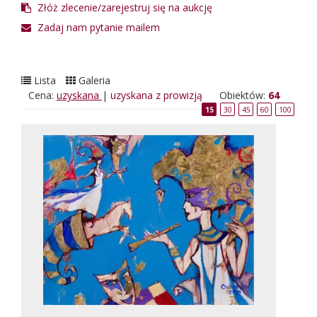
Złóż zlecenie/zarejestruj się na aukcję
Zadaj nam pytanie mailem
Lista
Galeria
Cena:
uzyskana
|
uzyskana z prowizją
Obiektów:
64
15
30
45
60
100