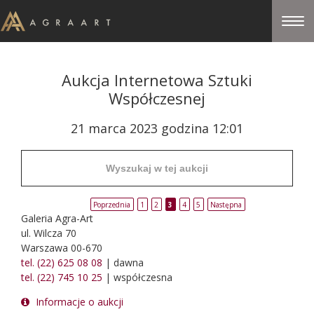
Aukcja Internetowa Sztuki
Współczesnej
21 marca 2023 godzina 12:01
Poprzednia
1
2
3
4
5
Następna
Galeria Agra-Art
ul. Wilcza 70
Warszawa 00-670
tel. (22) 625 08 08
| dawna
tel. (22) 745 10 25
| współczesna
Informacje o aukcji