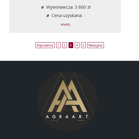
Wywoławcza: 3 600 zł
Cena uzyskana: -
... więcej ...
Poprzednia
1
2
3
4
5
Następna