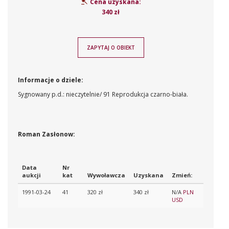
Cena uzyskana:
340 zł
ZAPYTAJ O OBIEKT
Informacje o dziele:
Sygnowany p.d.: nieczytelnie/ 91 Reprodukcja czarno-biała.
Roman Zasłonow:
Data
Nr
aukcji
kat
Wywoławcza
Uzyskana
Zmień:
1991-03-24
41
320 zł
340 zł
N/A
PLN
USD