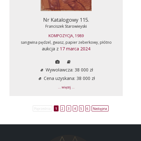
Nr Katalogowy 115.
Franciszek Starowieyski
KOMPOZYCJA, 1989
sangwina pędzel, gwasz, papier żeberkowy, płótno
aukcja z
17 marca 2024
Wywoławcza: 38 000 zł
Cena uzyskana: 38 000 zł
... więcej ...
Poprzednia
1
2
3
4
5
6
Następna