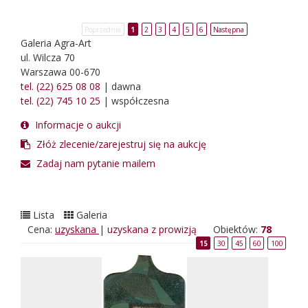
Poprzednia
1
2
3
4
5
6
Następna
Galeria Agra-Art
ul. Wilcza 70
Warszawa 00-670
tel. (22) 625 08 08
| dawna
tel. (22) 745 10 25
| współczesna
Informacje o aukcji
Złóż zlecenie/zarejestruj się na aukcję
Zadaj nam pytanie mailem
Lista
Galeria
Cena:
uzyskana
|
uzyskana z prowizją
Obiektów:
78
15
30
45
60
100