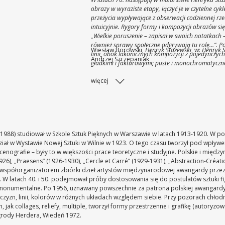
obrazy w wyraziste etapy, łączyć je w czytelne cykl
przeżycia wypływające z obserwacji codziennej rz
intuicyjnie. Rygory formy i kompozycji obrazów si
„Wielkie poruszenie – zapisał w swoich notatkach 
również sprawy społeczne odgrywają tu rolę...“. P
Wiesław Borowski,
Henryk Stażewski
, w:
Henryk S
linii, obok lakonicznych kompozycji z pojedynczyc
Andrzej Szczepaniak
gładkimi i fakturowymi; puste i monochromatyczn
pasami o szokujących niekiedy, szarpiących oko,
więcej
pomysłów i coraz bardziej magiczna kolorystyka, 
przydomek abstrakcjonisty lirycznego nie był jedyni
dozgonnego konstruktywisty, który do końca nie z
się jednak z nich nieustannie wyzwalała, wydaje si
ze snu. (...) żelazna zasada Henryka Stażewskiego
na jego oczach zaczynała płatać figle, nie został
 1988) studiował w Szkole Sztuk Pięknych w Warszawie w latach 1913-1920. W p
dział w Wystawie Nowej Sztuki w Wilnie w 1923. O tego czasu tworzył pod wpływ
scenografie – były to w większości prace teoretyczne i studyjne. Polskie i mię
26), „Praesens” (1926-1930), „Cercle et Carré” (1929-1931), „Abstraction-Création
ł współorganizatorem zbiórki dzieł artystów międzynarodowej awangardy prz
wie. W latach 40. i 50. podejmował próby dostosowania się do postulatów sztuki
monumentalne. Po 1956, uznawany powszechnie za patrona polskiej awangardy, 
czyzn, linii, kolorów w różnych układach względem siebie. Przy pozorach chłod
jak collages, reliefy, multiple, tworzył formy przestrzenne i grafikę (autoryzowa
grody Herdera, Wiedeń 1972.