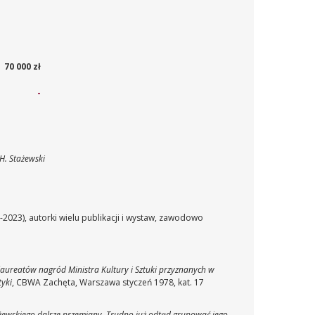
70 000 zł
-
H. Stażewski
0-2023), autorki wielu publikacji i wystaw, zawodowo
laureatów nagród Ministra Kultury i Sztuki przyznanych w
tyki
, CBWA Zachęta, Warszawa styczeń 1978, kat. 17
żewskiego dalsze przemiany. Trudno już odtąd grupować jego