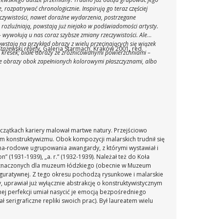
e, rozpatrywać chronologicznie. Inspirują go teraz częściej
eczywistości, nawet doraźne wydarzenia, postrzegane
ę rozluźniają, powstają już niejako w podświadomości artysty.
– wywołują u nas coraz szybsze zmiany rzeczywistości. Ale
owstają na przykład obrazy z wielu przecinających się wiązek
tażewski reliefy
, Galeria Starmach, Kraków 2001, red.
h kresek; białe obrazy ze zróżnicowanymi powierzchniami –
e obrazy obok zapełnionych kolorowymi płaszczyznami, albo
 zestawieniach barwnych. Zaskakująca różnorodność
która zaświadcza dobitnie, że nadany kiedyś Stażewskiemu
e gestem kurtuazji czy bezradności krytyka. (...) Ta twórczość
rezygnował i zrezygnować nie mógł z wpojonych zasad, która
ę zarówno iść z duchem czasu, jak i stanowić zjawisko niemal
: poszukiwanie porządku w chaosie, nawet gdy rzeczywistość
a nigdy w jego malarstwie do końca zachwiana.
oczątkach kariery malował martwe natury. Przejściowo
em konstruktywizmu. Obok kompozycji malarskich trudnił się
dzyna-rodowe ugrupowania awangardy, z którymi wystawiał i
” (1931-1939), „a. r.” (1932-1939). Należał też do Koła
eznaczonych dla muzeum łódzkiego (obecnie w Muzeum
 figuratywnej. Z tego okresu pochodzą rysunkowe i malarskie
uprawiał już wyłącznie abstrakcję o konstruktywistycznym
nej perfekcji umiał nasycić je emocją bezpośredniego
ł serigraficzne repliki swoich prac). Był laureatem wielu