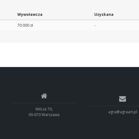
Wywoławcza
Uzyskana
70 000 zł
-
Wilcza 70,
agra@agraart.pl
00-670 Warszawa