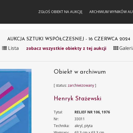
ZGŁOŚ OBIEKT NA AUKCJĘ
ARCHIWUM WYNIKÓW AU
AUKCJA SZTUKI WSPÓŁCZESNEJ - 16 CZERWCA 2024
Lista
Galeri
zobacz wszystkie obiekty z tej aukcji
Obiekt w archiwum
[ status:
zarchiwizowany
]
Henryk Stażewski
Tytuł:
RELIEF NR 106, 1976
Nr:
33011
Technika:
akryl, płyta
Wymiary:
63.3 cm x 63.3 cm