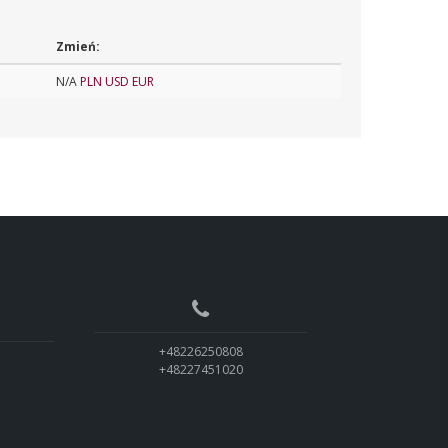
Zmień:
N/A
PLN
USD
EUR
+48226250808
+48227451020