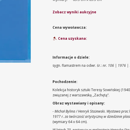
Zobacz wyniki aukcyjne
Cena wywoławcza:
Cena uzyskana:
Informacje o dziele:
sygn. flamastrem na odwr. śr.:
nr. 106 | 1976 | 
Pochodzenie:
Kolekcja historyk sztuki Teresy Sowińskiej (194
związanej z warszawską „Zachętą“.
Obraz wystawiany i opisany:
-
Michał Bylina / Henryk Stażewski. Wystawa prac 
1977 r. za twórczość artystyczną w dziedzinie plas
(wymiary 64 x 64 cm).
W latach 70. następują w malarstwie Henryka Sta