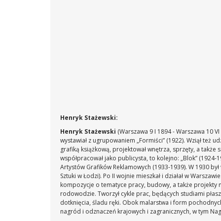
Henryk Stażewski:
Henryk Stażewski
(Warszawa 9 I 1894 - Warszawa 10 VI
wystawiał z ugrupowaniem „Formiści” (1922). Wziął też u
grafiką książkową, projektował wnętrza, sprzęty, a także 
współpracował jako publicysta, to kolejno: „Blok” (1924-19
Artystów Grafików Reklamowych (1933-1939). W 1930 by
Sztuki w Łodzi). Po II wojnie mieszkał i działał w Warsza
kompozycje o tematyce pracy, budowy, a także projekty 
rodowodzie. Tworzył cykle prac, będących studiami płasz
dotknięcia, śladu ręki. Obok malarstwa i form pochodnych, 
nagród i odznaczeń krajowych i zagranicznych, w tym Na