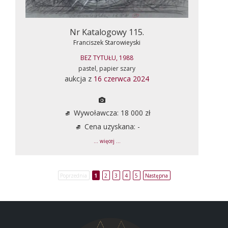
Nr Katalogowy 115.
Franciszek Starowieyski
BEZ TYTUŁU, 1988
pastel, papier szary
aukcja z
16 czerwca 2024
Wywoławcza: 18 000 zł
Cena uzyskana: -
... więcej ...
Poprzednia
1
2
3
4
5
Następna