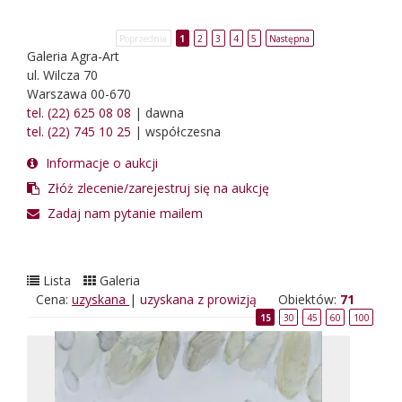
Poprzednia
1
2
3
4
5
Następna
Galeria Agra-Art
ul. Wilcza 70
Warszawa 00-670
tel. (22) 625 08 08
| dawna
tel. (22) 745 10 25
| współczesna
Informacje o aukcji
Złóż zlecenie/zarejestruj się na aukcję
Zadaj nam pytanie mailem
Lista
Galeria
Cena:
uzyskana
|
uzyskana z prowizją
Obiektów:
71
15
30
45
60
100