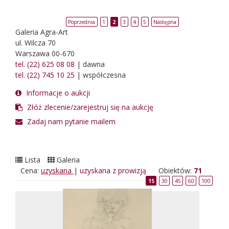
Poprzednia
1
2
3
4
5
Następna
Galeria Agra-Art
ul. Wilcza 70
Warszawa 00-670
tel. (22) 625 08 08
| dawna
tel. (22) 745 10 25
| współczesna
Informacje o aukcji
Złóż zlecenie/zarejestruj się na aukcję
Zadaj nam pytanie mailem
Lista
Galeria
Cena:
uzyskana
|
uzyskana z prowizją
Obiektów:
71
15
30
45
60
100