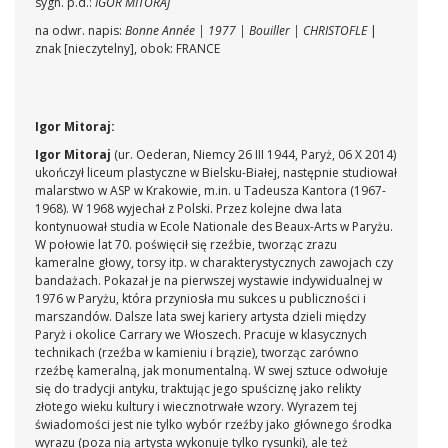
sygn. p.d.:
IGOR MITORAJ
na odwr. napis:
Bonne Année | 1977 | Bouiller | CHRISTOFLE
|
znak [nieczytelny], obok: FRANCE
Igor Mitoraj:
Igor Mitoraj
(ur. Oederan, Niemcy 26 III 1944, Paryż, 06 X 2014)
ukończył liceum plastyczne w Bielsku-Białej, następnie studiował
malarstwo w ASP w Krakowie, m.in. u Tadeusza Kantora (1967-
1968). W 1968 wyjechał z Polski. Przez kolejne dwa lata
kontynuował studia w Ecole Nationale des Beaux-Arts w Paryżu.
W połowie lat 70. poświęcił się rzeźbie, tworząc zrazu
kameralne głowy, torsy itp. w charakterystycznych zawojach czy
bandażach. Pokazał je na pierwszej wystawie indywidualnej w
1976 w Paryżu, która przyniosła mu sukces u publiczności i
marszandów. Dalsze lata swej kariery artysta dzieli między
Paryż i okolice Carrary we Włoszech. Pracuje w klasycznych
technikach (rzeźba w kamieniu i brązie), tworząc zarówno
rzeźbę kameralną, jak monumentalną. W swej sztuce odwołuje
się do tradycji antyku, traktując jego spuściznę jako relikty
złotego wieku kultury i wiecznotrwałe wzory. Wyrazem tej
świadomości jest nie tylko wybór rzeźby jako głównego środka
wyrazu (poza nią artysta wykonuje tylko rysunki), ale też