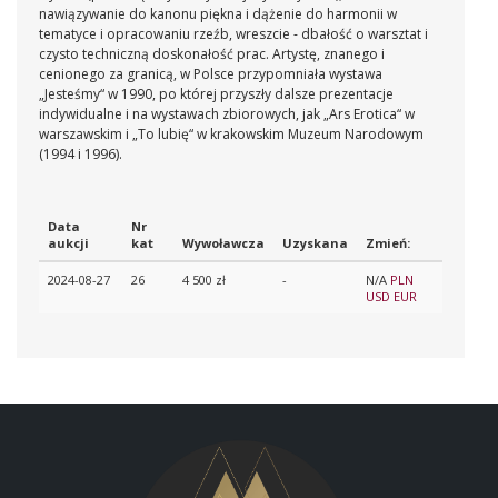
nawiązywanie do kanonu piękna i dążenie do harmonii w
tematyce i opracowaniu rzeźb, wreszcie - dbałość o warsztat i
czysto techniczną doskonałość prac. Artystę, znanego i
cenionego za granicą, w Polsce przypomniała wystawa
„Jesteśmy“ w 1990, po której przyszły dalsze prezentacje
indywidualne i na wystawach zbiorowych, jak „Ars Erotica“ w
warszawskim i „To lubię“ w krakowskim Muzeum Narodowym
(1994 i 1996).
Data
Nr
aukcji
kat
Wywoławcza
Uzyskana
Zmień:
2024-08-27
26
4 500 zł
-
N/A
PLN
USD
EUR