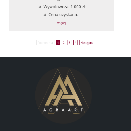
Wywoławcza: 1 000 zł
Cena uzyskana: -
... więcej ...
Poprzednia
1
2
3
4
Następna