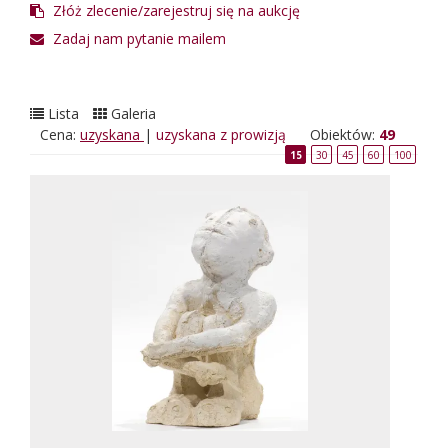
Złóż zlecenie/zarejestruj się na aukcję
Zadaj nam pytanie mailem
Lista
Galeria
Cena:
uzyskana
|
uzyskana z prowizją
Obiektów:
49
15
30
45
60
100