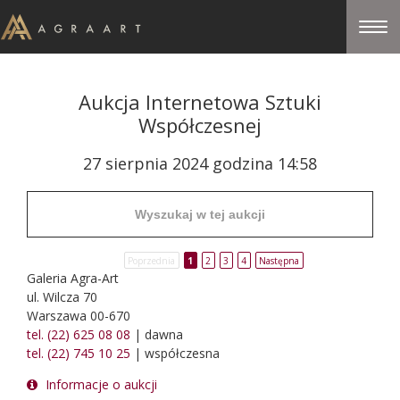
Aukcja Internetowa Sztuki
Współczesnej
27 sierpnia 2024 godzina 14:58
Poprzednia
1
2
3
4
Następna
Galeria Agra-Art
ul. Wilcza 70
Warszawa 00-670
tel. (22) 625 08 08
| dawna
tel. (22) 745 10 25
| współczesna
Informacje o aukcji