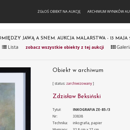
ZGŁOŚ OBIEKT NA AUKCJĘ
ARCHIWUM WYNIKÓW AU
MIĘDZY JAWĄ A SNEM. AUKCJA MALARSTWA - 13 MAJA 
Lista
Galeri
zobacz wszystkie obiekty z tej aukcji
Obiekt w archiwum
[ status:
zarchiwizowany
]
Zdzisław Beksiński
Tytuł:
INKOGRAFIA ZE-85 /3
Nr:
33838
Technika:
inkografia, papier
Wymiary:
32.8 cm x 27 cm