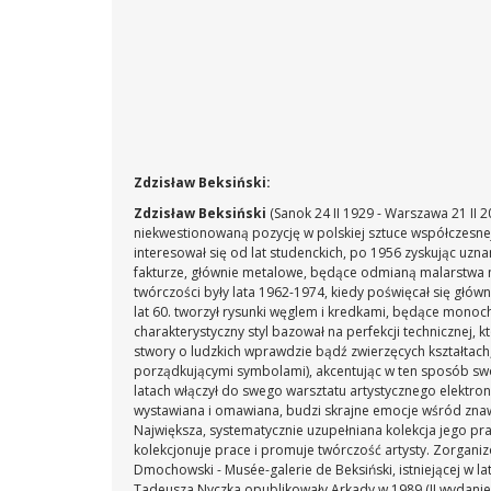
Zdzisław Beksiński:
Zdzisław Beksiński
(Sanok 24 II 1929 - Warszawa 21 II 
niekwestionowaną pozycję w polskiej sztuce współczesne
interesował się od lat studenckich, po 1956 zyskując uzn
fakturze, głównie metalowe, będące odmianą malarstwa m
twórczości były lata 1962-1974, kiedy poświęcał się głów
lat 60. tworzył rysunki węglem i kredkami, będące mono
charakterystyczny styl bazował na perfekcji technicznej, k
stwory o ludzkich wprawdzie bądź zwierzęcych kształtac
porządkującymi symbolami), akcentując w ten sposób swój b
latach włączył do swego warsztatu artystycznego elektro
wystawiana i omawiana, budzi skrajne emocje wśród znaw
Największa, systematycznie uzupełniana kolekcja jego pr
kolekcjonuje prace i promuje twórczość artysty. Zorganiz
Dmochowski - Musée-galerie de Beksiński, istniejącej w l
Tadeusza Nyczka opublikowały Arkady w 1989 (II wydani