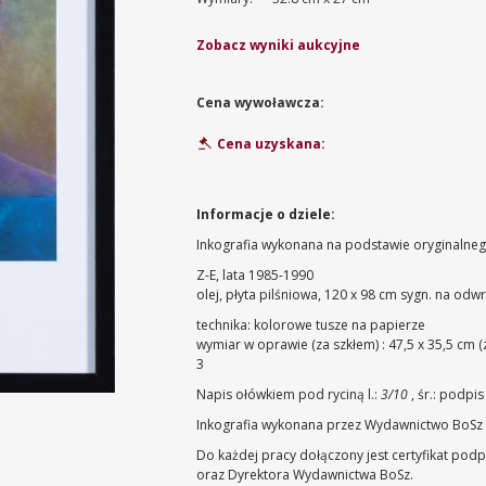
Zobacz wyniki aukcyjne
Cena wywoławcza:
Cena uzyskana:
Informacje o dziele:
Inkografia wykonana na podstawie oryginalneg
Z-E, lata 1985-1990
olej, płyta pilśniowa, 120 x 98 cm
sygn. na odwr
technika: kolorowe tusze na papierze
wymiar w oprawie (za szkłem) : 47,5 x 35,5 cm (
3
Napis ołówkiem pod ryciną l.:
3/10
, śr.: podpi
Inkografia wykonana przez Wydawnictwo BoSz
Do każdej pracy dołączony jest certyfikat po
oraz Dyrektora Wydawnictwa BoSz.