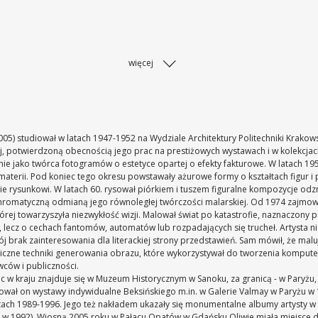
więcej
2005) studiował w latach 1947-1952 na Wydziale Architektury Politechniki Krakows
j, potwierdzoną obecnością jego prac na prestiżowych wystawach i w kolekcjac
anie jako twórca fotogramów o estetyce opartej o efekty fakturowe. W latach 19
aterii. Pod koniec tego okresu powstawały ażurowe formy o kształtach figur i
nie rysunkowi. W latach 60. rysował piórkiem i tuszem figuralne kompozycje od
chromatyczną odmianą jego równoległej twórczości malarskiej. Od 1974 zajmowa
tórej towarzyszyła niezwykłość wizji. Malował świat po katastrofie, naznaczony 
h, lecz o cechach fantomów, automatów lub rozpadających się trucheł. Artysta
rak zainteresowania dla literackiej strony przedstawień. Sam mówił, że malując
niczne techniki generowania obrazu, które wykorzystywał do tworzenia kompute
ców i publiczności.
ac w kraju znajduje się w Muzeum Historycznym w Sanoku, za granicą - w Paryż
ował on wystawy indywidualne Beksińskiego m.in. w Galerie Valmay w Paryżu w 1
atach 1989-1996. Jego też nakładem ukazały się monumentalne albumy artysty w 
e w 1992). Wiosną 2005 roku w Pałacu Opatów w Gdańsku Oliwie miała miejsce