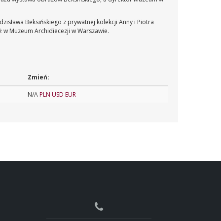
isława Beksińskiego z prywatnej kolekcji Anny i Piotra
ż w Muzeum Archidiecezji w Warszawie.
Zmień:
N/A
PLN
USD
EUR