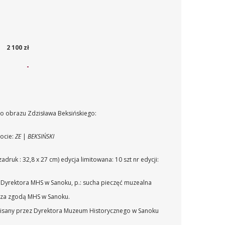
2 100 zł
-
o obrazu Zdzisława Beksińskiego:
ocie:
ZE
|
BEKSIŃSKI
zadruk : 32,8 x 27 cm)
edycja limitowana: 10 szt
nr edycji:
s Dyrektora MHS w Sanoku, p.: sucha pieczęć muzealna
 za zgodą MHS w Sanoku.
dpisany przez Dyrektora Muzeum Historycznego w Sanoku