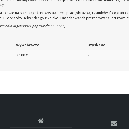
ty.
kowie na stałe zagościła wystawa 250 prac (obrazów, rysunków, fotografii) Zdz
 30 obrazów Beksińskiego z kolekcji Dmochowskich prezentowana jest równie
wikimedia.org/w/index.php?curid=8960820 )
Wywoławcza
Uzyskana
2 100 zł
-