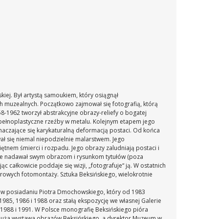
kiej. Był artystą samoukiem, który osiągnął
h muzealnych. Początkowo zajmował się fotografią, którą
58-1962 tworzył abstrakcyjne obrazy-reliefy o bogatej
 pełnoplastyczne rzeźby w metalu. Kolejnym etapem jego
znaczające się karykaturalną deformacją postaci. Od końca
ł się niemal niepodzielnie malarstwem. Jego
piętnem śmierci i rozpadu. Jego obrazy zaludniają postaci i
 nie nadawał swym obrazom i rysunkom tytułów (poza
 całkowicie poddaje się wizji, „fotografuje“ ją. W ostatnich
rowych fotomontaży. Sztuka Beksińskiego, wielokrotnie
u, w posiadaniu Piotra Dmochowskiego, który od 1983
985, 1986 i 1988 oraz stałą ekspozycję we własnej Galerie
1988 i 1991.
W Polsce monografię Beksińskiego pióra
 duża wystawa obrazów Beksińskiego, a dyrektor Muzeum w