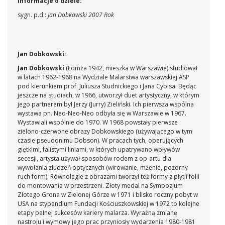
Informacje o dziele:
sygn. p.d.:
Jan Dobkowski 2007 Rok
Jan Dobkowski:
Jan Dobkowski
(Łomża 1942, mieszka w Warszawie)
studiował
w latach 1962-1968 na Wydziale Malarstwa warszawskiej ASP
pod kierunkiem prof. Juliusza Studnickiego i Jana Cybisa. Będąc
jeszcze na studiach, w 1966, utworzył duet artystyczny, w którym
jego partnerem był Jerzy (Jurry) Zieliński. Ich pierwsza wspólna
wystawa pn. Neo-Neo-Neo odbyła się w Warszawie w 1967.
Wystawiali wspólnie do 1970. W 1968 powstały pierwsze
zielono-czerwone obrazy Dobkowskiego (używającego w tym
czasie pseudonimu Dobson). W pracach tych, operujących
giętkimi, falistymi liniami, w których upatrywano wpływów
secesji, artysta używał sposobów rodem z op-artu dla
wywołania złudzeń optycznych (wirowanie, mżenie, pozorny
ruch form). Równolegle z obrazami tworzył też formy z płyt i folii
do montowania w przestrzeni. Złoty medal na Sympozjum
Złotego Grona w Zielonej Górze w 1971 i blisko roczny pobyt w
USA na stypendium Fundacji Kościuszkowskiej w 1972 to kolejne
etapy pełnej sukcesów kariery malarza. Wyraźną zmianę
nastroju i wymowy jego prac przyniosły wydarzenia 1980-1981