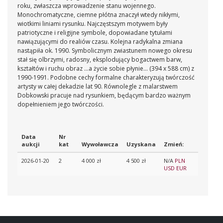
roku, zwłaszcza wprowadzenie stanu wojennego.
Monochromatyczne, ciemne płótna znaczył wtedy nikłymi,
wiotkimi liniami rysunku. Najczęstszym motywem były
patriotyczne i religijne symbole, dopowiadane tytułami
nawiązującymi do realiów czasu. Kolejna radykalna zmiana
nastąpiła ok. 1990. Symbolicznym zwiastunem nowego okresu
stał się olbrzymi, radosny, eksplodujący bogactwem barw,
kształtów i ruchu obraz ...a życie sobie płynie... (394 x 588 cm) z
1990-1991. Podobne cechy formalne charakteryzują twórczość
artysty w całej dekadzie lat 90. Równolegle z malarstwem
Dobkowski pracuje nad rysunkiem, będącym bardzo ważnym
dopełnieniem jego twórczości.
Data
Nr
aukcji
kat
Wywoławcza
Uzyskana
Zmień:
2026-01-20
2
4 000 zł
4 500 zł
N/A
PLN
USD
EUR