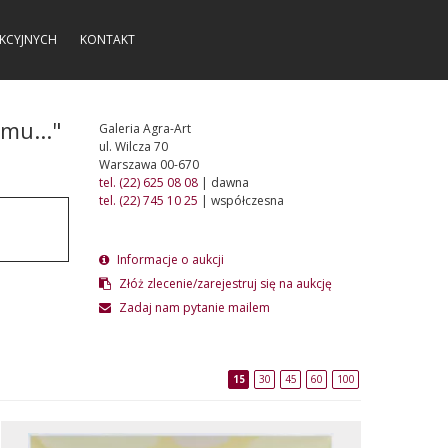
KCYJNYCH
KONTAKT
mu..."
Galeria Agra-Art
ul. Wilcza 70
Warszawa 00-670
tel. (22) 625 08 08
| dawna
tel. (22) 745 10 25
| współczesna
Informacje o aukcji
Złóż zlecenie/zarejestruj się na aukcję
Zadaj nam pytanie mailem
15
30
45
60
100