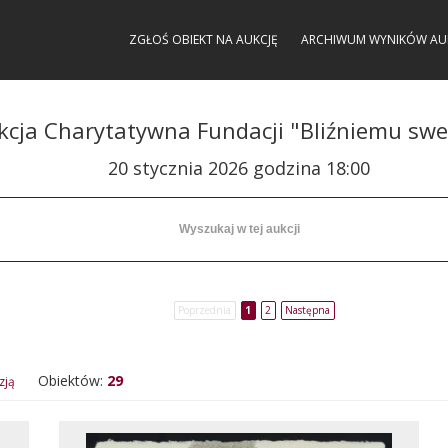
ZGŁOŚ OBIEKT NA AUKCJĘ
ARCHIWUM WYNIKÓW AU
kcja Charytatywna Fundacji "Bliźniemu swe
20 stycznia 2026 godzina 18:00
Poprzednia
1
2
Następna
Obiektów:
29
zją