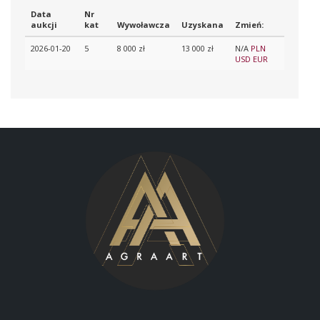
Data
Nr
aukcji
kat
Wywoławcza
Uzyskana
Zmień:
2026-01-20
5
8 000 zł
13 000 zł
N/A
PLN
USD
EUR