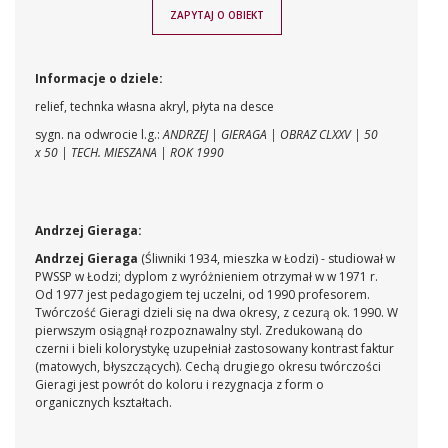
ZAPYTAJ O OBIEKT
Informacje o dziele:
relief, technka własna akryl, płyta na desce
sygn. na odwrocie l.g.:
ANDRZEJ | GIERAGA | OBRAZ CLXXV | 50
x 50 | TECH. MIESZANA | ROK 1990
Andrzej Gieraga:
Andrzej Gieraga
(Śliwniki 1934, mieszka w Łodzi) - studiował w
PWSSP w Łodzi; dyplom z wyróżnieniem otrzymał w w 1971 r.
Od 1977 jest pedagogiem tej uczelni, od 1990 profesorem.
Twórczość Gieragi dzieli się na dwa okresy, z cezurą ok. 1990. W
pierwszym osiągnął rozpoznawalny styl. Zredukowaną do
czerni i bieli kolorystykę uzupełniał zastosowany kontrast faktur
(matowych, błyszczących). Cechą drugiego okresu twórczości
Gieragi jest powrót do koloru i rezygnacja z form o
organicznych kształtach.