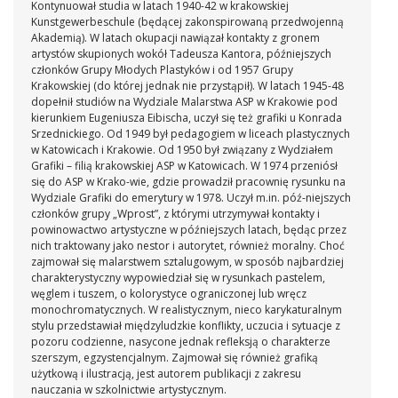
Kontynuował studia w latach 1940-42 w krakowskiej
Kunstgewerbeschule (będącej zakonspirowaną przedwojenną
Akademią). W latach okupacji nawiązał kontakty z gronem
artystów skupionych wokół Tadeusza Kantora, późniejszych
członków Grupy Młodych Plastyków i od 1957 Grupy
Krakowskiej (do której jednak nie przystąpił). W latach 1945-48
dopełnił studiów na Wydziale Malarstwa ASP w Krakowie pod
kierunkiem Eugeniusza Eibischa, uczył się też grafiki u Konrada
Srzednickiego. Od 1949 był pedagogiem w liceach plastycznych
w Katowicach i Krakowie. Od 1950 był związany z Wydziałem
Grafiki – filią krakowskiej ASP w Katowicach. W 1974 przeniósł
się do ASP w Krako-wie, gdzie prowadził pracownię rysunku na
Wydziale Grafiki do emerytury w 1978. Uczył m.in. póź-niejszych
członków grupy „Wprost”, z którymi utrzymywał kontakty i
powinowactwo artystyczne w późniejszych latach, będąc przez
nich traktowany jako nestor i autorytet, również moralny. Choć
zajmował się malarstwem sztalugowym, w sposób najbardziej
charakterystyczny wypowiedział się w rysunkach pastelem,
węglem i tuszem, o kolorystyce ograniczonej lub wręcz
monochromatycznych. W realistycznym, nieco karykaturalnym
stylu przedstawiał międzyludzkie konflikty, uczucia i sytuacje z
pozoru codzienne, nasycone jednak refleksją o charakterze
szerszym, egzystencjalnym. Zajmował się również grafiką
użytkową i ilustracją, jest autorem publikacji z zakresu
nauczania w szkolnictwie artystycznym.