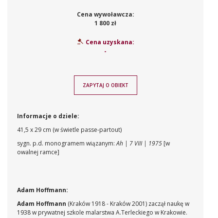
Cena wywoławcza:
1 800 zł
Cena uzyskana:
-
ZAPYTAJ O OBIEKT
Informacje o dziele:
41,5 x 29 cm (w świetle passe-partout)
sygn. p.d. monogramem wiązanym:
Ah | 7 VIII | 1975
[w
owalnej ramce]
Adam Hoffmann:
Adam Hoffmann
(Kraków 1918 - Kraków 2001) zaczął naukę w
1938 w prywatnej szkole malarstwa A.Terleckiego w Krakowie.