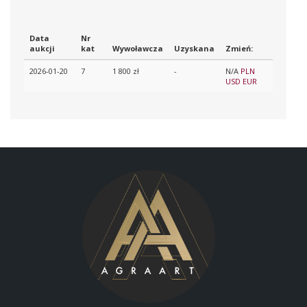
Data
Nr
aukcji
kat
Wywoławcza
Uzyskana
Zmień:
2026-01-20
7
1 800 zł
-
N/A
PLN
USD
EUR