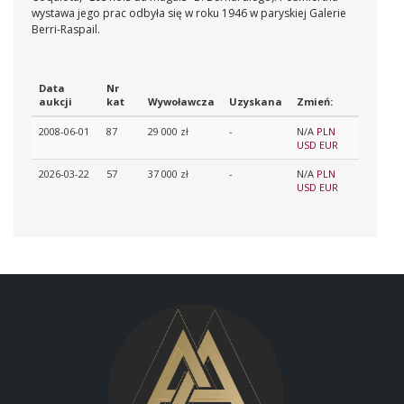
wystawa jego prac odbyła się w roku 1946 w paryskiej Galerie
Berri-Raspail.
Data
Nr
aukcji
kat
Wywoławcza
Uzyskana
Zmień:
2008-06-01
87
29 000 zł
-
N/A
PLN
USD
EUR
2026-03-22
57
37 000 zł
-
N/A
PLN
USD
EUR