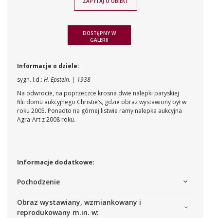
ZAPYTAJ O OBIEKT
DOSTĘPNY W
GALERII
Informacje o dziele:
sygn. l.d.:
H. Epstein. | 1938
Na odwrocie, na poprzeczce krosna dwie nalepki paryskiej
filii domu aukcyjnego Christie’s, gdzie obraz wystawiony był w
roku 2005. Ponadto na górnej listwie ramy nalepka aukcyjna
Agra-Art z 2008 roku.
Informacje dodatkowe:
Pochodzenie
Obraz wystawiany, wzmiankowany i
reprodukowany m.in. w: