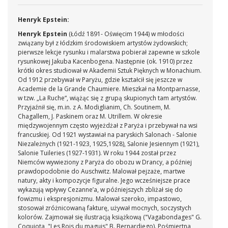
Henryk Epstein:
Henryk Epstein
(Łódź 1891- Oświęcim 1944) w młodości
związany był z łódzkim środowiskiem artystów żydowskich;
pierwsze lekcje rysunku i malarstwa pobierał zapewne w szkole
rysunkowej Jakuba Kacenbogena. Następnie (ok. 1910) przez
krótki okres studiował w Akademii Sztuk Pięknych w Monachium.
Od 1912 przebywał w Paryżu, gdzie kształcił się jeszcze w
Academie de la Grande Chaumiere. Mieszkał na Montparnasse,
w tzw. „La Ruche“, wiążąc się z grupą skupionych tam artystów.
Przyjaźnił się, m.in. z A. Modiglianim, Ch. Soutinem, M.
Chagallem, J. Paskinem oraz M. Utrillem. W okresie
międzywojennym często wyjeżdżał z Paryża i przebywał na wsi
francuskiej. Od 1921 wystawiał na paryskich Salonach - Salonie
Niezależnych (1921-1923, 1925,1928), Salonie Jesiennym (1921),
Salonie Tuileries (1927-1931). W roku 1944 został przez
Niemców wywieziony z Paryża do obozu w Drancy, a później
prawdopodobnie do Auschwitz. Malował pejzaże, martwe
natury, akty i kompozycje figuralne. Jego wcześniejsze prace
wykazują wpływy Cezanne’a, w późniejszych zbliżał się do
fowizmu i ekspresjonizmu. Malował szeroko, impastowo,
stosował zróżnicowaną fakturę, używał mocnych, soczystych
kolorów. Zajmował się ilustracją książkową ("Vagabondages" G.
Coquiota, "Les Rois du maguis" B. Bernardiego). Pośmiertna