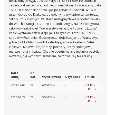
dwukrotnych wyjazdów do Paryża (1878 i 1889). Po studiach
zamieszkał we Lwowie, później przeniósł się do Warszawy. Lata
1883-1893 spędził podróżując po Ukrainie i Podolu. W 1895
przeniósł się do Krakowa powołany na wykładowcę tamtejszej
Szkoły Sztuk Pięknych. W latach następnych wiele podróżował –
do Włoch, Francji, Hiszpanii, Holandii, Anglii. Należał do grona
członków-założycieli Towarzystwa Artystów Polskich „Sztuka”.
Wiele wystawiał tak w kraju, jak i za granicą. Lata 1929-1936
spędził w Poznaniu i Gościeradzu, dojeżdżając do Warszawy,
gdzie (od 1934) prowadził katedrę grafiki w Akademii Sztuk
Pięknych. Malował krajobrazy, portrety, sceny rodzajowe,
martwe natury i kwiaty. Chętnie posługiwał się techniką pastelu i
akwareli, był wybitnym grafikiem, zajmował się też rzeźbą.
Data
Nr
aukcji
kat
Wywoławcza
Uzyskana
Zmień:
2024-12-08
52
600 000 zł
-
N/A
PLN
USD
EUR
2026-03-22
26
550 000 zł
-
N/A
PLN
USD
EUR