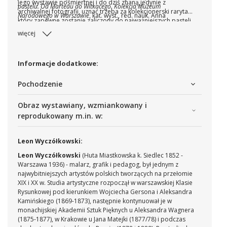
jego wystawie pośmiertnej i do dziś znaną jedynie z
pastelu. Od Marteau do Witkacego. Kolekcja Muzeum
archiwalnej fotografii, uznać trzeba za kolekcjonerski rarytas,
Narodowego w Warszawie
, kat. wyst., red. nauk. Anna
który zapewne zostanie zaliczony do najważniejszych pasteli
Grochala, Muzeum Narodowe w Warszawie, Warszawa 2015,
mistrza tej techniki.
więcej
s. 458).
Informacje dodatkowe:
Pochodzenie
Obraz wystawiany, wzmiankowany i
reprodukowany m.in. w:
Leon Wyczółkowski:
Leon Wyczółkowski
(Huta Miastkowska k. Siedlec 1852 -
Warszawa 1936) - malarz, grafik i pedagog, był jednym z
najwybitniejszych artystów polskich tworzących na przełomie
XIX i XX w. Studia artystyczne rozpoczął w warszawskiej Klasie
Rysunkowej pod kierunkiem Wojciecha Gersona i Aleksandra
Kamińskiego (1869-1873), następnie kontynuował je w
monachijskiej Akademii Sztuk Pięknych u Aleksandra Wagnera
(1875-1877), w Krakowie u Jana Matejki (1877/78) i podczas