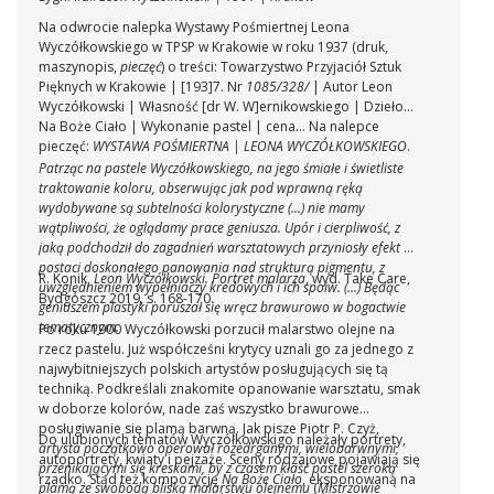
Na odwrocie nalepka Wystawy Pośmiertnej Leona
Wyczółkowskiego w TPSP w Krakowie w roku 1937 (druk,
maszynopis
,
pieczęć
) o treści: Towarzystwo Przyjaciół Sztuk
Pięknych w Krakowie | [193]7. Nr
1085/328/
| Autor
Leon
Wyczółkowski
| Własność [dr W. W]
ernikowskiego
| Dzieło
Na Boże Ciało
| Wykonanie
pastel
| cena... Na nalepce
pieczęć:
WYSTAWA POŚMIERTNA | LEONA WYCZÓŁKOWSKIEGO
.
Patrząc na pastele Wyczółkowskiego, na jego śmiałe i świetliste
traktowanie koloru, obserwując jak pod wprawną ręką
wydobywane są subtelności kolorystyczne (...) nie mamy
wątpliwości, że oglądamy prace geniusza. Upór i cierpliwość, z
jaką podchodził do zagadnień warsztatowych przyniosły efekt w
postaci doskonałego panowania nad strukturą pigmentu, z
R. Konik,
Leon Wyczółkowski. Portret malarza
, wyd. Take Care,
uwzględnieniem wypełniaczy kredowych i ich spoiw. (...) Będąc
Bydgoszcz 2019, s. 168-170.
geniuszem plastyki poruszał się wręcz brawurowo w bogactwie
tematycznym.
Po roku 1900 Wyczółkowski porzucił malarstwo olejne na
rzecz pastelu. Już współcześni krytycy uznali go za jednego z
najwybitniejszych polskich artystów posługujących się tą
techniką. Podkreślali znakomite opanowanie warsztatu, smak
w doborze kolorów, nade zaś wszystko brawurowe
posługiwanie się plamą barwną. Jak pisze Piotr P. Czyż,
Do ulubionych tematów Wyczółkowskigo należały portrety,
artysta początkowo operował rozedrganymi, wielobarwnymi,
autoportrety, kwiaty i pejzaże. Sceny rodzajowe pojawiają się
przenikającymi się kreskami, by z czasem kłaść pastel szeroką
rzadko. Stąd też kompozycję
Na Boże Ciało
, eksponowaną na
plamą ze swobodą bliską malarstwu olejnemu
(
Mistrzowie