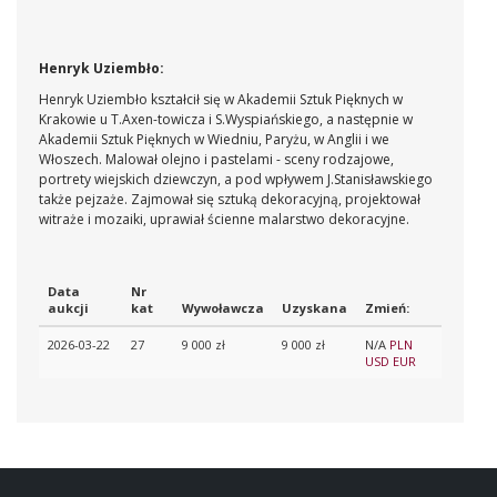
Henryk Uziembło:
Henryk Uziembło kształcił się w Akademii Sztuk Pięknych w
Krakowie u T.Axen-towicza i S.Wyspiańskiego, a następnie w
Akademii Sztuk Pięknych w Wiedniu, Paryżu, w Anglii i we
Włoszech. Malował olejno i pastelami - sceny rodzajowe,
portrety wiejskich dziewczyn, a pod wpływem J.Stanisławskiego
także pejzaże. Zajmował się sztuką dekoracyjną, projektował
witraże i mozaiki, uprawiał ścienne malarstwo dekoracyjne.
Data
Nr
aukcji
kat
Wywoławcza
Uzyskana
Zmień:
2026-03-22
27
9 000 zł
9 000 zł
N/A
PLN
USD
EUR