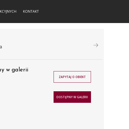
KCYJNYCH
KONTAKT
a
y w galerii
ZAPYTAJ O OBIEKT
DOSTĘPNY W GALERII