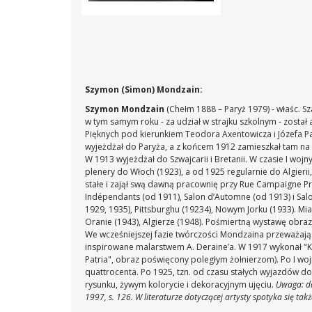
Szymon (Simon) Mondzain:
Szymon Mondzain
(Chełm 1888 – Paryż 1979) - właśc. S
w tym samym roku - za udział w strajku szkolnym - zosta
Pięknych pod kierunkiem Teodora Axentowicza i Józefa P
wyjeżdżał do Paryża, a z końcem 1912 zamieszkał tam na 
W 1913 wyjeżdżał do Szwajcarii i Bretanii. W czasie I woj
plenery do Włoch (1923), a od 1925 regularnie do Algierii
stałe i zajął swą dawną pracownię przy Rue Campaigne P
Indépendants (od 1911), Salon d’Automne (od 1913) i Salon
1929, 1935), Pittsburghu (19234), Nowym Jorku (1933). Mi
Oranie (1943), Algierze (1948). Pośmiertną wystawę obr
We wcześniejszej fazie twórczości Mondzaina przeważają
inspirowane malarstwem A. Deraine’a. W 1917 wykonał "Ka
Patria", obraz poświęcony poległym żołnierzom). Po I woj
quattrocenta. Po 1925, tzn. od czasu stałych wyjazdów do
rysunku, żywym kolorycie i dekoracyjnym ujęciu.
Uwaga: da
1997, s. 126. W literaturze dotyczącej artysty spotyka się ta