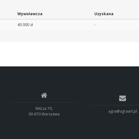
Wywoławcza
Uzyskana
40 000 zł
-
Wilcza 70,
agra@agraart.pl
00-670 Warszawa