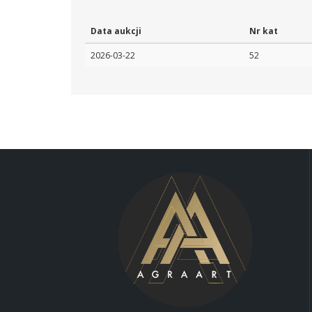
Data aukcji
Nr kat
2026-03-22
52