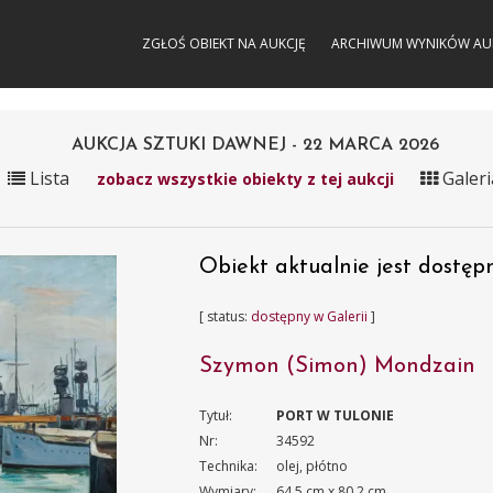
ZGŁOŚ OBIEKT NA AUKCJĘ
ARCHIWUM WYNIKÓW AU
AUKCJA SZTUKI DAWNEJ - 22 MARCA 2026
Lista
Galeri
zobacz wszystkie obiekty z tej aukcji
Obiekt aktualnie jest dostępn
[ status:
dostępny w Galerii
]
Szymon (Simon) Mondzain
Tytuł:
PORT W TULONIE
Nr:
34592
Technika:
olej, płótno
Wymiary:
64.5 cm x 80.2 cm