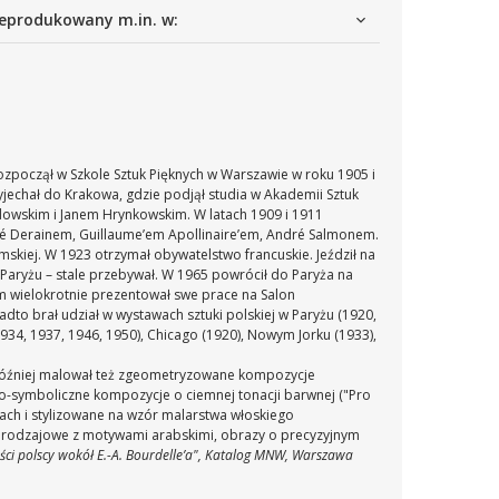
eprodukowany m.in. w:
rozpoczął w Szkole Sztuk Pięknych w Warszawie w roku 1905 i
yjechał do Krakowa, gdzie podjął studia w Akademii Sztuk
dowskim i Janem Hrynkowskim. W latach 1909 i 1911
dré Derainem, Guillaume’em Apollinaire’em, André Salmonem.
emskiej. W 1923 otrzymał obywatelstwo francuskie. Jeździł na
 w Paryżu – stale przebywał. W 1965 powrócił do Paryża na
m wielokrotnie prezentował swe prace na Salon
adto brał udział w wystawach sztuki polskiej w Paryżu (1920,
934, 1937, 1946, 1950), Chicago (1920), Nowym Jorku (1933),
. Później malował też zgeometryzowane kompozycje
no-symboliczne kompozycje o ciemnej tonacji barwnej ("Pro
wach i stylizowane na wzór malarstwa włoskiego
eny rodzajowe z motywami arabskimi, obrazy o precyzyjnym
ści polscy wokół E.-A. Bourdelle’a", Katalog MNW, Warszawa