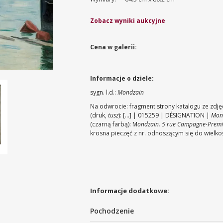
Zobacz wyniki aukcyjne
Cena w galerii:
Informacje o dziele:
sygn. l.d.:
Mondzain
Na odwrocie: fragment strony katalogu ze zdj
(druk,
tusz
): [...] | 015259 | DÉSIGNATION |
Mon
(czarną farbą): M
ondzain. 5 rue Campagne-Premiere
krosna pieczęć z nr. odnoszącym się do wielko
Informacje dodatkowe:
Pochodzenie