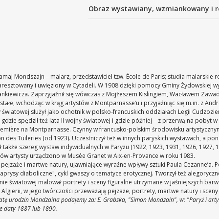
Obraz wystawiany, wzmiankowany i r
zamaj Mondszajn – malarz, przedstawiciel tzw. École de Paris; studia malarskie 
ł aresztowany i uwięziony w Cytadeli. W 1908 dzięki pomocy Gminy Żydowskiej w
ankiewicza. Zaprzyjaźnił się wówczas z Mojżeszem Kislingiem, Wacławem Zawa
stałe, wchodząc w krąg artystów z Montparnasse’u i przyjaźniąc się m.in. z An
ny światowej służył jako ochotnik w polsko-francuskich oddziałach Legii Cudzozi
, gdzie spędził też lata II wojny światowej i gdzie później – z przerwą na pobyt
remière na Montparnasse. Czynny w francusko-polskim środowisku artystyczny
 des Tuileries (od 1923). Uczestniczył też w innych paryskich wystawach, a pon
ał także szereg wystaw indywidualnych w Paryżu (1922, 1923, 1931, 1926, 1927, 1
azów artysty urządzono w Musée Granet w Aix-en-Provance w roku 1983.
 pejzaże i martwe natury, ujawniające wyraźne wpływy sztuki Paula Cezanne’a
prysy diaboliczne", cykl gwaszy o tematyce erotycznej. Tworzył też alegorycz
nie światowej malował portrety i sceny figuralne utrzymane w jaśniejszych bar
 Algierii, w jego twórczości przeważają pejzaże, portrety, martwe natury i sc
tę urodzin Mondzaina podajemy za: E. Grabska, "Simon Mondzain", w: "Paryż i arty
kże daty 1887 lub 1890.