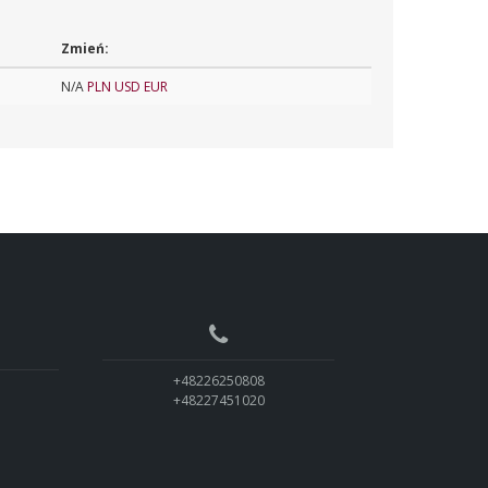
Zmień:
N/A
PLN
USD
EUR
+48226250808
+48227451020