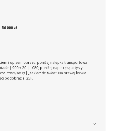
56 000 zł
ęciem i opisem obrazu; poniżej nalepka transportowa
dzain
| 900 + 20 | 1080; poniżej napis ręką artysty
. Paris (XIV e) | „Le Port de Tulon“
. Na prawej listwie
ści podobrazia: 25F.