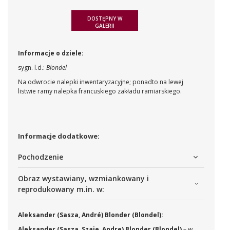
DOSTĘPNY W
GALERII
Informacje o dziele:
sygn. l.d.:
Blondel
Na odwrocie nalepki inwentaryzacyjne; ponadto na lewej
listwie ramy nalepka francuskiego zakładu ramiarskiego.
Informacje dodatkowe:
Pochodzenie
Obraz wystawiany, wzmiankowany i
reprodukowany m.in. w:
Aleksander (Sasza, André) Blonder (Blondel):
Aleksander (Sasza, Szaje, Andre) Blonder (Blondel)
– w