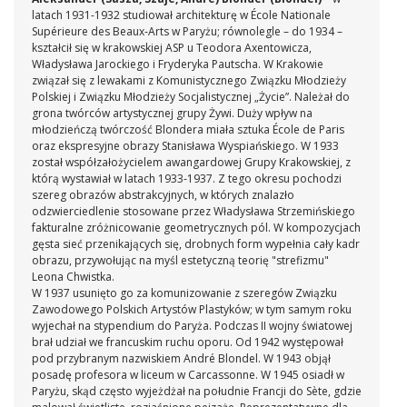
latach 1931-1932 studiował architekturę w École Nationale
Supérieure des Beaux-Arts w Paryżu; równolegle – do 1934 –
kształcił się w krakowskiej ASP u Teodora Axentowicza,
Władysława Jarockiego i Fryderyka Pautscha. W Krakowie
związał się z lewakami z Komunistycznego Związku Młodzieży
Polskiej i Związku Młodzieży Socjalistycznej „Życie”. Należał do
grona twórców artystycznej grupy Żywi. Duży wpływ na
młodzieńczą twórczość Blondera miała sztuka École de Paris
oraz ekspresyjne obrazy Stanisława Wyspiańskiego. W 1933
został współzałożycielem awangardowej Grupy Krakowskiej, z
którą wystawiał w latach 1933-1937. Z tego okresu pochodzi
szereg obrazów abstrakcyjnych, w których znalazło
odzwierciedlenie stosowane przez Władysława Strzemińskiego
fakturalne zróżnicowanie geometrycznych pól. W kompozycjach
gęsta sieć przenikających się, drobnych form wypełnia cały kadr
obrazu, przywołując na myśl estetyczną teorię "strefizmu"
Leona Chwistka.
W 1937 usunięto go za komunizowanie z szeregów Związku
Zawodowego Polskich Artystów Plastyków; w tym samym roku
wyjechał na stypendium do Paryża. Podczas II wojny światowej
brał udział we francuskim ruchu oporu. Od 1942 występował
pod przybranym nazwiskiem André Blondel. W 1943 objął
posadę profesora w liceum w Carcassonne. W 1945 osiadł w
Paryżu, skąd często wyjeżdżał na południe Francji do Sète, gdzie