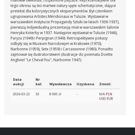
malował świetliste, rozjaśnione pejzaże. Reprezentatywne dla
tego okresu są też martwe natury ujęte schematycznie, dające
pretekst dla kolorystycznych eksperymentów.
Był członkiem
ugrupowania Artistes Méridionaux w Tuluzie. Wystawiał w
warszawskim Instytucie Propagandy Sztuki (w latach 1936-1937),
pierwszą indywidualną prezentację miał w warszawskim Salonie
Henryka Koterby w 1937. Następnie wystawiał w Tuluzie (1946),
Paryżu (1949) i Perpignan (1949). Retrospektywne pokazy
odbyły się w Muzeum Narodowym w Krakowie (1970),
Narbonne (1959), Sete (1959) i Carcassonne (1980).
Ponadto
zajmował się ilustratorstwem (ilustracje do poematu Doëtte
Angliviel "Le Cheval fou", Narbonne 1947).
Data
Nr
aukcji
kat
Wywoławcza
Uzyskana
Zmień:
2026-03-22
53
8 000 zł
-
N/A
PLN
USD
EUR