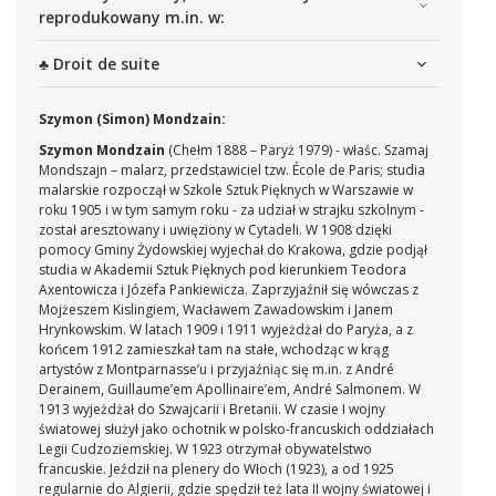
reprodukowany m.in. w:
♣ Droit de suite
Szymon (Simon) Mondzain:
Szymon Mondzain
(Chełm 1888 – Paryż 1979) - właśc. Szamaj
Mondszajn – malarz, przedstawiciel tzw. École de Paris; studia
malarskie rozpoczął w Szkole Sztuk Pięknych w Warszawie w
roku 1905 i w tym samym roku - za udział w strajku szkolnym -
został aresztowany i uwięziony w Cytadeli. W 1908 dzięki
pomocy Gminy Żydowskiej wyjechał do Krakowa, gdzie podjął
studia w Akademii Sztuk Pięknych pod kierunkiem Teodora
Axentowicza i Józefa Pankiewicza. Zaprzyjaźnił się wówczas z
Mojżeszem Kislingiem, Wacławem Zawadowskim i Janem
Hrynkowskim. W latach 1909 i 1911 wyjeżdżał do Paryża, a z
końcem 1912 zamieszkał tam na stałe, wchodząc w krąg
artystów z Montparnasse’u i przyjaźniąc się m.in. z André
Derainem, Guillaume’em Apollinaire’em, André Salmonem. W
1913 wyjeżdżał do Szwajcarii i Bretanii. W czasie I wojny
światowej służył jako ochotnik w polsko-francuskich oddziałach
Legii Cudzoziemskiej. W 1923 otrzymał obywatelstwo
francuskie. Jeździł na plenery do Włoch (1923), a od 1925
regularnie do Algierii, gdzie spędził też lata II wojny światowej i