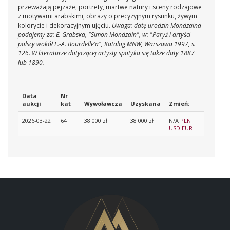
przeważają pejzaże, portrety, martwe natury i sceny rodzajowe
z motywami arabskimi, obrazy o precyzyjnym rysunku, żywym
kolorycie i dekoracyjnym ujęciu.
Uwaga: datę urodzin Mondzaina
podajemy za: E. Grabska, "Simon Mondzain", w: "Paryż i artyści
polscy wokół E.-A. Bourdelle’a", Katalog MNW, Warszawa 1997, s.
126. W literaturze dotyczącej artysty spotyka się także daty 1887
lub 1890.
Data
Nr
aukcji
kat
Wywoławcza
Uzyskana
Zmień:
2026-03-22
64
38 000 zł
38 000 zł
N/A
PLN
USD
EUR