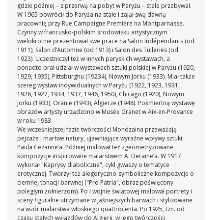
gdzie później – z przerwą na pobyt w Paryżu – stale przebywał.
W 1965 powrócił do Paryża na stałe i zajął swą dawną
pracownię przy Rue Campaigne Première na Montparnasse.
Czynny w francusko-polskim środowisku artystycznym
wielokrotnie prezentował swe prace na Salon Indépendants (od
1911), Salon d’Automne (od 1913) i Salon des Tuileries (od
1923). Uczestniczył też w innych paryskich wystawach, a
ponadto brał udział w wystawach sztuki polskiej w Paryżu (1920,
1929, 1935), Pittsburghu (19234), Nowym Jorku (1933). Miał także
szereg wystaw indywidualnych w Paryżu (1922, 1923, 1931,
1926, 1927, 1934, 1937, 1946, 1950), Chicago (1920), Nowym
Jorku (1933), Oranie (1943), Algierze (1948). Pośmiertną wystawę
obrazów artysty urządzono w Musée Granet w Aix-en-Provance
w roku 1983.
We wcześniejszej fazie twórczości Mondzaina przeważają
pejzaże i martwe natury, ujawniające wyraźne wpływy sztuki
Paula Cezanne’a. Później malował też zgeometryzowane
kompozycje inspirowane malarstwem A. Deraine’a. W 1917
wykonał "Kaprysy diaboliczne", cykl gwaszy o tematyce
erotycznej. Tworzył też alegoryczno-symboliczne kompozycje o
ciemnej tonacji barwnej ("Pro Patria", obraz poświęcony
poległym żołnierzom). Po I wojnie światowej malował portrety i
sceny figuralne utrzymane w jaśniejszych barwach i stylizowane
na wzór malarstwa włoskiego quattrocenta. Po 1925, tzn. od
czasu stałych wyjazdów do Algierii, w jego twórczości