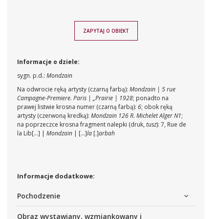
ZAPYTAJ O OBIEKT
Informacje o dziele:
sygn. p.d.:
Mondzain
Na odwrocie ręką artysty (czarną farbą):
Mondzain | 5 rue
Campagne-Premiere. Paris | „Prairie | 1928
; ponadto na
prawej listwie krosna numer (czarną farbą):
6
; obok ręką
artysty (czerwoną kredką):
Mondzain 126 R. Michelet Alger N1
;
na poprzeczce krosna fragment nalepki (druk,
tusz
): 7, Rue de
la Lib[...] |
Mondzain
| [...]
la
[.]
arbah
Informacje dodatkowe:
Pochodzenie
Obraz wystawiany, wzmiankowany i