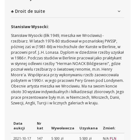
♣ Droit de suite
Stanisław Wysocki:
Stanisław Wysocki (Ełk 1949, mieszka we Wrocławiu) -
rzeźbiarz. W latach 1978-80 studiował w poznańskiej PWSSP,
później zaś w (1981-86) w Hochschule der Kunste w Berlinie, w
pracowni prof. J..H. Lonasa. Dyplom w dziedzinie rzeźby uzyskał
w 1986 r. Podczas studiów w Berlinie pracował jako praktykant
w słynnej odlewni rzeźby "Herman NOACK Bildgieserei", gdzie
poznał wielu rzeźbiarzy o światowej renomie, m.in. Henry
Moore'a. Współpraca przy wykonywaniu rzeźb zaowocowała
pobytem w 1990 r. w jego pracowni Pery Green pod Londynem.
Obecnie artysta mieszka we Wrocławiu. Ma na swoim koncie
około 30 wystaw indywidualnych i kilkadziesiąt zbiorowych. Jego
prace prezentowane były m.in. w Niemczech, Włoszech, Danii,
Szwecji, Anglii, Turcji i w licznych galeriach w kraju.
Data
Nr
aukcji
kat
Wywoławcza
Uzyskana
Zmień:
2021-10-17
147
5 500 zł
5 500 zł
N/A
PLN