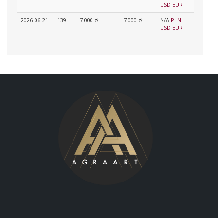
USD
EUR
2026-06-21
139
7 000 zł
7 000 zł
N/A
PLN
USD
EUR