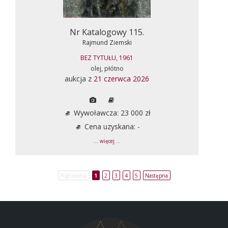
Nr Katalogowy 115.
Rajmund Ziemski
BEZ TYTUŁU, 1961
olej, płótno
aukcja z
21 czerwca 2026
Wywoławcza: 23 000 zł
Cena uzyskana: -
... więcej ...
Poprzednia
1
2
3
4
5
Następna