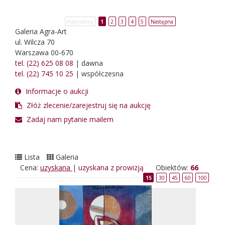
Poprzednia
1
2
3
4
5
Następna
Galeria Agra-Art
ul. Wilcza 70
Warszawa 00-670
tel. (22) 625 08 08
| dawna
tel. (22) 745 10 25
| współczesna
Informacje o aukcji
Złóż zlecenie/zarejestruj się na aukcję
Zadaj nam pytanie mailem
Lista
Galeria
Cena:
uzyskana
|
uzyskana z prowizją
Obiektów:
66
15
30
45
60
100