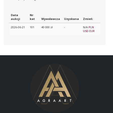
Data
Nr
aukcji
kat
Wywoławcza
Uzyskana
Zmień:
2026-06-21
101
40 000 zł
-
N/A
PLN
USD
EUR