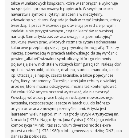
także w unikatowych książkach, które własnoręcznie wykonuje
na specjalnie preparowanych papierach. W swych pracach
nawarstwia symbole, cytaty i znaczenia w nieczytelny,
zdawałoby się, chaos. Wypada jednak wierzyć krytykom, którzy
twierdzą, iż prace Makowskiego otwierają przed cierpliwym i
intelektualnie przygotowanym „czytelnikiem“ świat swoistej
narracji. Sam artysta zaś zwraca uwagę na „permutacyjną“
strukturę swych prac, w których rozmaite cytaty i odniesienia
kulturowe przeplatają się z jego prywatną ikonografią. Tak czy
inaczej, z pewnością w pracach Makowskiego da się wyróżnić
pewien „alfabet“ wizualno-symboliczny, którego elementy
pojawiają się w nich stale w różnych konfiguracjach. Należą doń
np. takie wizerunki, jak klucz, drabina, studnia, mandala, kielich
itp. Otaczają je napisy, często łacińskie, a także pojedyncze
cyfry, litery, ornamenty. Określił je ktoś jako rebusy o wielkiej
urodzie, które można odczytywać, można też kontemplować.
Od roku 1982 artysta przestał wystawiać, ale nie tworzyć.
Powstają wówczas prace będące rodzajem nowoczesnego
notatnika, rozpoczętego jeszcze w latach 60., do którego
artysta powraca z nowymi przemyśleniami. Artysta jest
laureatem wielu nagród, m.in. Nagrody Krytyki Artystycznej im.
Norwida (1973) i Nagrody im. Jana Cybisa (1992). Jego wielka
kompozycja "Mirabilitas secundum diversos modos exire
potest a rebus" (1973-1980) zdobi genewską siedzibę ONZ jako
dar rządu polskiego.