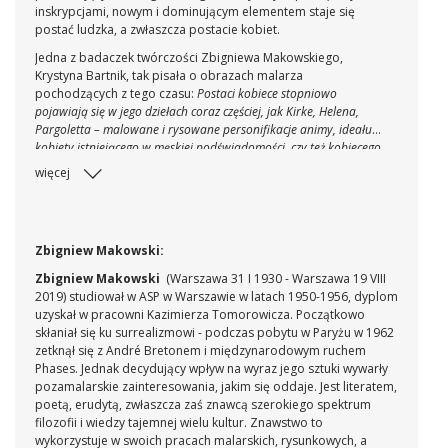
inskrypcjami, nowym i dominującym elementem staje się
postać ludzka, a zwłaszcza postacie kobiet.
Jedna z badaczek twórczości Zbigniewa Makowskiego,
Krystyna Bartnik, tak pisała o obrazach malarza
pochodzących z tego czasu:
Postaci kobiece stopniowo
pojawiają się w jego dziełach coraz częściej, jak Kirke, Helena,
Pargoletta – malowane i rysowane personifikacje animy, ideału
kobiety istniejącego w męskiej podświadomości, czy też kobiecego
aspektu psychiki mężczyzny, metafory najgłębszych mocy
więcej
psychicznych. Często pojawia się imię Maria, które można
odbierać zarówno w kontekście chrześcijańskiego mitu, jak i
jungowską trzecią, po Ewie i Helenie, fazę rozwoju animy w
procesie męskiej indywidualizacji (przejawiającą się w uczuciach
Zbigniew Makowski:
religijnych i trwałych związkach), albo też osobę bliską. (...) Malarz
próbuje dotrzeć do archetypu, poza czasowego wzoru opartego
Zbigniew Makowski
(Warszawa 31 I 1930 - Warszawa 19 VIII
na wielu wizerunkach. Wzrasta sensualizm obrazu i zmysłowe
2019) studiował w ASP w Warszawie w latach 1950-1956, dyplom
wręcz odczucie barwy, żywej, radosnej, wyrafinowanej.
(Krystyna
uzyskał w pracowni Kazimierza Tomorowicza. Początkowo
Bartnik,
Zbigniew Makowski
, Wrocław 2008, s. 11)
skłaniał się ku surrealizmowi - podczas pobytu w Paryżu w 1962
zetknął się z André Bretonem i międzynarodowym ruchem
Phases. Jednak decydujący wpływ na wyraz jego sztuki wywarły
pozamalarskie zainteresowania, jakim się oddaje. Jest literatem,
poetą, erudytą, zwłaszcza zaś znawcą szerokiego spektrum
filozofii i wiedzy tajemnej wielu kultur. Znawstwo to
wykorzystuje w swoich pracach malarskich, rysunkowych, a