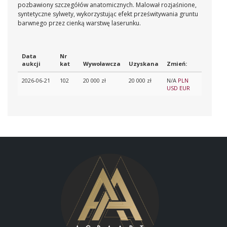
pozbawiony szczegółów anatomicznych. Malował rozjaśnione,
syntetyczne sylwety, wykorzystując efekt prześwitywania gruntu
barwnego przez cienką warstwę laserunku.
Data
Nr
aukcji
kat
Wywoławcza
Uzyskana
Zmień:
2026-06-21
102
20 000 zł
20 000 zł
N/A
PLN
USD
EUR