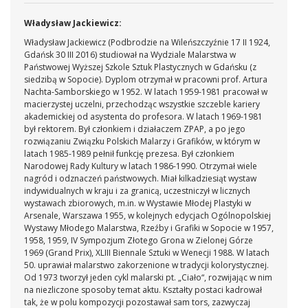
Władysław Jackiewicz:
Władysław Jackiewicz (Podbrodzie na Wileńszczyźnie 17 II 1924,
Gdańsk 30 III 2016) studiował na Wydziale Malarstwa w
Państwowej Wyższej Szkole Sztuk Plastycznych w Gdańsku (z
siedzibą w Sopocie). Dyplom otrzymał w pracowni prof. Artura
Nachta-Samborskiego w 1952. W latach 1959-1981 pracował w
macierzystej uczelni, przechodząc wszystkie szczeble kariery
akademickiej od asystenta do profesora. W latach 1969-1981
był rektorem. Był członkiem i działaczem ZPAP, a po jego
rozwiązaniu Związku Polskich Malarzy i Grafików, w którym w
latach 1985-1989 pełnił funkcję prezesa. Był członkiem
Narodowej Rady Kultury w latach 1986-1990. Otrzymał wiele
nagród i odznaczeń państwowych. Miał kilkadziesiąt wystaw
indywidualnych w kraju i za granicą, uczestniczył w licznych
wystawach zbiorowych, m.in. w Wystawie Młodej Plastyki w
Arsenale, Warszawa 1955, w kolejnych edycjach Ogólnopolskiej
Wystawy Młodego Malarstwa, Rzeźby i Grafiki w Sopocie w 1957,
1958, 1959, IV Sympozjum Złotego Grona w Zielonej Górze
1969 (Grand Prix), XLIII Biennale Sztuki w Wenecji 1988. W latach
50. uprawiał malarstwo zakorzenione w tradycji kolorystycznej.
Od 1973 tworzył jeden cykl malarski pt. „Ciało“, rozwijając w nim
na niezliczone sposoby temat aktu. Kształty postaci kadrował
tak, że w polu kompozycji pozostawał sam tors, zazwyczaj