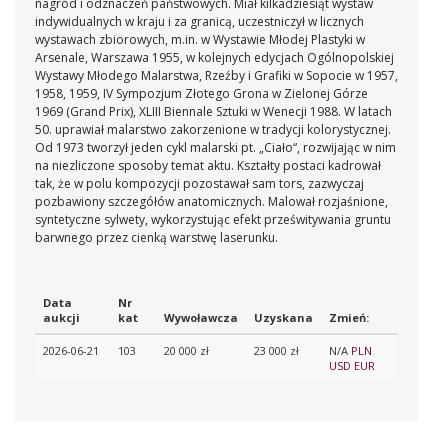
nagród i odznaczeń państwowych. Miał kilkadziesiąt wystaw
indywidualnych w kraju i za granicą, uczestniczył w licznych
wystawach zbiorowych, m.in. w Wystawie Młodej Plastyki w
Arsenale, Warszawa 1955, w kolejnych edycjach Ogólnopolskiej
Wystawy Młodego Malarstwa, Rzeźby i Grafiki w Sopocie w 1957,
1958, 1959, IV Sympozjum Złotego Grona w Zielonej Górze
1969 (Grand Prix), XLIII Biennale Sztuki w Wenecji 1988. W latach
50. uprawiał malarstwo zakorzenione w tradycji kolorystycznej.
Od 1973 tworzył jeden cykl malarski pt. „Ciało“, rozwijając w nim
na niezliczone sposoby temat aktu. Kształty postaci kadrował
tak, że w polu kompozycji pozostawał sam tors, zazwyczaj
pozbawiony szczegółów anatomicznych. Malował rozjaśnione,
syntetyczne sylwety, wykorzystując efekt prześwitywania gruntu
barwnego przez cienką warstwę laserunku.
Data
Nr
aukcji
kat
Wywoławcza
Uzyskana
Zmień:
2026-06-21
103
20 000 zł
23 000 zł
N/A
PLN
USD
EUR