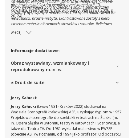
skromności. Najczęściej bliskie gamie achromatycznej, subtelne
nich bowiem ład
i asceza geometrycznej kompozycji.
(B.
kolory wypełniające pola wyznaczone liniami geometrycznej
Kowalska,
Przestrzenie Jerzego Kałuckiego
, Warszawa 2006, s.
struktury były wyzbyte materialności. Jakby dla podkreślenia ich
20, 24)
nieważkości, prawie-niebytu, skontrastowane zostały z nieco
zgrzebną materią płóciennych skrawków i sznurów. Reliefowo
wypukłe, akcentowały one swoją materialność dzięki wędrującej
więcej
obok nich ciemnej kresce cienia.
Informacje dodatkowe:
Obraz wystawiany, wzmiankowany i
reprodukowany m.in. w:
♣ Droit de suite
Jerzy Kałucki:
Jerzy Kałucki
(Lwów 1931- Kraków 2022) studiował na
Wydziale Scenografii krakowskiej ASP, uzyskując dyplom w 1957.
Projektował scenografie do spektakli w teatrach na Śląsku (m.
in. Opera Śląska w Bytomiu, teatry w Katowicach i Sosnowcu), a
także dla Teatru TV. Od 1981 wykładał malarstwo w PWSSP
(obecnie ASP) w Poznaniu, od 1994 jako profesor. Od początku