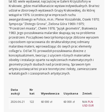
lat 60. wiele wystawiał, najczęściej w Galerii Krzysztofory w
Krakowie, gdzie miał kilkanaście wystaw indywidualnych. Brał też
udział w zbiorowych wystawach Grupy Krakowskiej, do której
wstąpił w 1976. Uczestniczył w imprezach ruchu
awangardowego w Polsce, m.in.: Plener Koszaliński, Osieki 1970;
Sympozja "Złotego Grona", Zielona Góra 1969 i 1975;
"Przestrzeń miasta", Chełm 1978; "Język geometrii", Białowieża
1983. Jego poszukiwania malarskie skupiają się na problemie
przestrzeni. Początkowo tworzył kompozycje zbliżone wyrazem
i sposobem opracowania do strukturalistycznej odmiany
malarstwa materii, wprowadzając do swych prac elementy
collage'u. Od lat 70. prowadził poszukiwania zbieżne z
konceptualizmem, tworząc z użyciem różnych materiałów
obiekty i instalacje oparte na wyliczeniach matematycznych i
geometrycznych studiach nad przestrzenią. Sprawom tym
artysta poświęcał też prace teoretyczne i teksty, zamieszczane
w katalogach i czasopismach artystycznych.
Data
Nr
aukcji
kat
Wywoławcza
Uzyskana
Zmień:
2026-06-21
122
60 000 zł
60 000 zł
N/A
PLN
USD
EUR