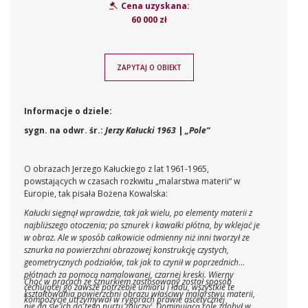
Cena uzyskana:
60 000 zł
ZAPYTAJ O OBIEKT
Informacje o dziele:
sygn. na odwr. śr.:
Jerzy Kałucki 1963
|
„Pole“
O obrazach Jerzego Kałuckiego z lat 1961-1965,
powstających w czasach rozkwitu „malarstwa materii“ w
Europie, tak pisała Bożena Kowalska:
Kałucki sięgnął wprawdzie, tak jak wielu, po elementy materii z
najbliższego otoczenia; po sznurek
i kawałki płótna, by wklejać je
w obraz. Ale w sposób całkowicie odmienny niż inni tworzył ze
sznurka na powierzchni obrazowej konstrukcję czystych,
geometrycznych podziałów, tak jak to czynił w poprzednich
płótnach za pomocą namalowanej, czarnej kreski. Wierny
Choć w pracach ze sznurkiem zastosowany został sposób
cechującej go zawsze potrzebie umiaru i ładu, wszystkie te
kształtowania powierzchni obrazu właściwy malarstwu materii,
kompozycje utrzymywał w rygorach prawie ascetycznej
nie da się ich do tego nurtu zaliczyć. Dominującą rolę zdobył w