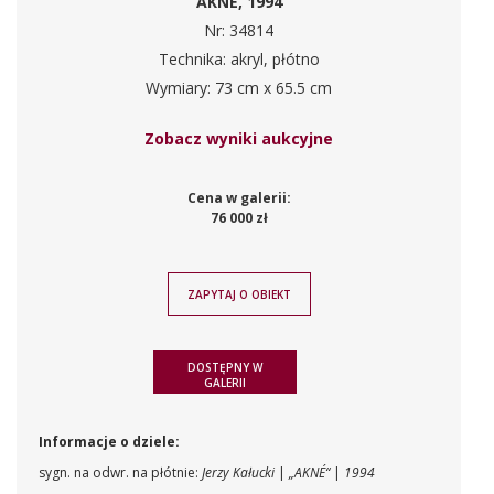
AKNÉ, 1994
Nr: 34814
Technika: akryl, płótno
Wymiary: 73 cm x 65.5 cm
Zobacz wyniki aukcyjne
Cena w galerii:
76 000 zł
ZAPYTAJ O OBIEKT
DOSTĘPNY W
GALERII
Informacje o dziele:
sygn. na odwr. na płótnie:
Jerzy Kałucki
|
„AKNÉ“
|
1994