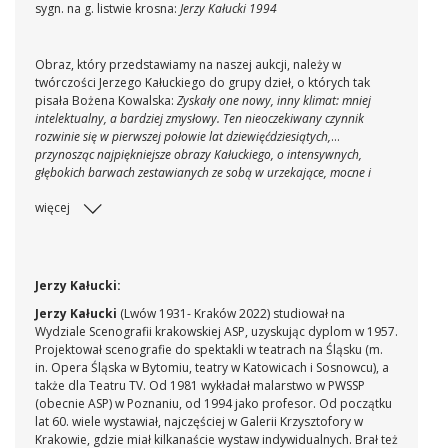
sygn. na g. listwie krosna:
Jerzy Kałucki 1994
Obraz, który przedstawiamy na naszej aukcji, należy w
twórczości Jerzego Kałuckiego do grupy dzieł, o których tak
pisała Bożena Kowalska:
Zyskały one nowy, inny klimat: mniej
intelektualny, a bardziej zmysłowy. Ten nieoczekiwany czynnik
rozwinie się w pierwszej połowie lat dziewięćdziesiątych,
przynosząc najpiękniejsze obrazy Kałuckiego, o intensywnych,
głębokich barwach zestawianych ze sobą w urzekające, mocne i
dźwięczne akordy. Są to koła o różnych długościach promieni,
więcej
jednolicie pokryte kolorem, nasuwające się na siebie i
przesłaniające się w przestrzeni; jedne bliżej oczu, inne w głębi,
trudne do jednoznacznego usytuowania w przestrzennych
planach.
(Bożena Kowalska,
Przestrzenie Jerzego Kałuckiego
,
Warszawa 2006, s. 46)
Jerzy Kałucki:
Jerzy Kałucki
(Lwów 1931- Kraków 2022) studiował na
Wydziale Scenografii krakowskiej ASP, uzyskując dyplom w 1957.
Projektował scenografie do spektakli w teatrach na Śląsku (m.
in. Opera Śląska w Bytomiu, teatry w Katowicach i Sosnowcu), a
także dla Teatru TV. Od 1981 wykładał malarstwo w PWSSP
(obecnie ASP) w Poznaniu, od 1994 jako profesor. Od początku
lat 60. wiele wystawiał, najczęściej w Galerii Krzysztofory w
Krakowie, gdzie miał kilkanaście wystaw indywidualnych. Brał też