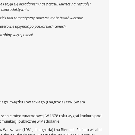
e i zajęli się okradaniem nas z czasu. Miejsce na "dziuplę"
ie nieproduktywnie.
aść i taki romantyczny zmierzch może trwać wiecznie.
aterowie upłynnić po paskarskich cenach.
drobiny więcej czasu!
skiego Związku Łowieckiego (I nagroda), tzw. Święta
 na scenie międzynarodowej. W 1978 roku wygrał konkurs pod
omunikacji publicznej w Mediolanie.
arszawie (1981, III nagroda) i na Biennale Plakatu w Lahti