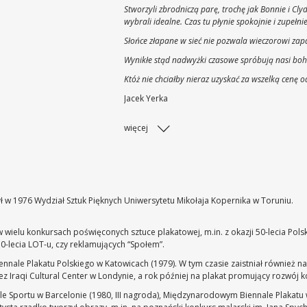
Stworzyli zbrodniczą parę, trochę jak Bonnie i Clyd
wybrali idealne. Czas tu płynie spokojnie i zupełn
Słońce złapane w sieć nie pozwala wieczorowi zap
Wynikłe stąd nadwyżki czasowe spróbują nasi boh
Któż nie chciałby nieraz uzyskać za wszelką cenę o
Jacek Yerka
więcej
ł w 1976 Wydział Sztuk Pięknych Uniwersytetu Mikołaja Kopernika w Toruniu.
 w wielu konkursach poświęconych sztuce plakatowej, m.in. z okazji 50-lecia Pol
0-lecia LOT-u, czy reklamujących “Społem”.
nnale Plakatu Polskiego w Katowicach (1979). W tym czasie zaistniał również
 Iraqi Cultural Center w Londynie, a rok później na plakat promujący rozwój k
Sportu w Barcelonie (1980, III nagroda), Międzynarodowym Biennale Plakatu w W