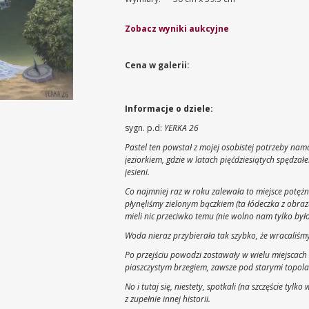
Zobacz wyniki aukcyjne
Cena w galerii:
Informacje o dziele:
sygn. p.d:
YERKA 26
Pastel ten powstał z mojej osobistej potrzeby 
jeziorkiem, gdzie w latach pięćdziesiątych spędza
jesieni.
Co najmniej raz w roku zalewała to miejsce potęż
płynęliśmy zielonym bączkiem (ta łódeczka z obraz
mieli nic przeciwko temu (nie wolno nam tylko był
Woda nieraz przybierała tak szybko, że wracaliś
Po przejściu powodzi zostawały w wielu miejscach 
piaszczystym brzegiem, zawsze pod starymi topola
No i tutaj się, niestety, spotkali (na szczęście tyl
z zupełnie innej historii.