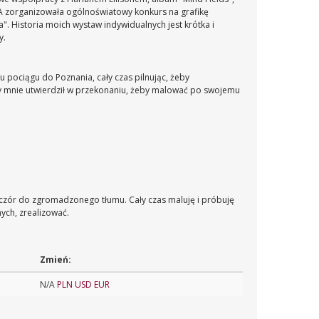
IA zorganizowała ogólnoświatowy konkurs na grafikę
. Historia moich wystaw indywidualnych jest krótka i
y.
 pociągu do Poznania, cały czas pilnując, żeby
ry mnie utwierdził w przekonaniu, żeby malować po swojemu
eczór do zgromadzonego tłumu. Cały czas maluję i próbuję
ych, zrealizować.
Zmień:
N/A
PLN
USD
EUR