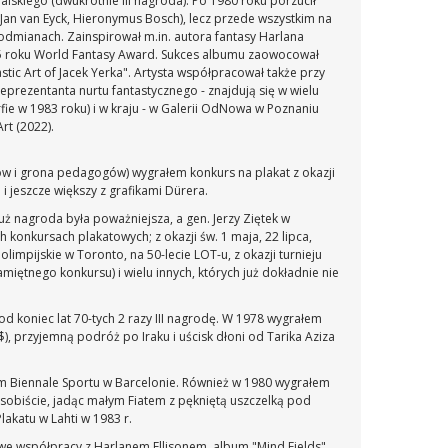
alskiego (dwukrotnie III nagroda). Po 1980 roku porzucił
(Jan van Eyck, Hieronymus Bosch), lecz przede wszystkim na
 odmianach. Zainspirował m.in. autora fantasy Harlana
1995 roku World Fantasy Award. Sukces albumu zaowocował
ic Art of Jacek Yerka". Artysta współpracował także przy
eprezentanta nurtu fantastycznego - znajdują się w wielu
fie w 1983 roku) i w kraju - w Galerii OdNowa w Poznaniu
Art (2022).
gów i grona pedagogów) wygrałem konkurs na plakat z okazji
i jeszcze większy z grafikami Dürera.
uż nagroda była poważniejsza, a gen. Jerzy Ziętek w
konkursach plakatowych; z okazji św. 1 maja, 22 lipca,
limpijskie w Toronto, na 50-lecie LOT-u, z okazji turnieju
iętnego konkursu) i wielu innych, których już dokładnie nie
 koniec lat 70-tych 2 razy III nagrodę. W 1978 wygrałem
, przyjemną podróż po Iraku i uścisk dłoni od Tarika Aziza
ym Biennale Sportu w Barcelonie. Również w 1980 wygrałem
sobiście, jadąc małym Fiatem z pękniętą uszczelką pod
akatu w Lahti w 1983 r.
we współpracy z Harlanem Ellisonem, album "Mind Fields",