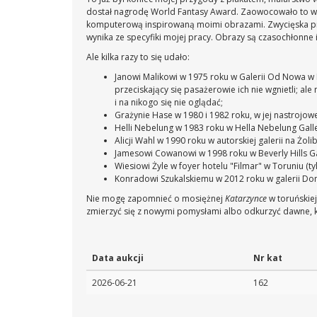
dostał nagrodę World Fantasy Award. Zaowocowało to wys
komputerową inspirowaną moimi obrazami. Zwycięska praca
wynika ze specyfiki mojej pracy. Obrazy są czasochłonne 
Ale kilka razy to się udało:
Janowi Malikowi w 1975 roku w Galerii Od Nowa w 
przeciskający się pasażerowie ich nie wgnietli; 
i na nikogo się nie oglądać;
Grażynie Hase w 1980 i 1982 roku, w jej nastrojow
Helli Nebelung w 1983 roku w Hella Nebelung Galle
Alicji Wahl w 1990 roku w autorskiej galerii na Żoli
Jamesowi Cowanowi w 1998 roku w Beverly Hills Ga
Wiesiowi Żyle w foyer hotelu "Filmar" w Toruniu (ty
Konradowi Szukalskiemu w 2012 roku w galerii Do
Nie mogę zapomnieć o mosiężnej
Katarzynce
w toruńskie
zmierzyć się z nowymi pomysłami albo odkurzyć dawne, k
Data aukcji
Nr kat
2026-06-21
162