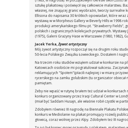
(1983, III nagroda). W początkowym okresie twórczości art
sztukę plakatową i poświęcił się całkowicie malarstwu. B
własnej, nie znającej granic wyobraźni, tworzy surrealne
Ellisona do napisania 30 krótkich opowiadań, które wraz
wystawą w w Morpheus Gallery w Beverly Hills w 1998 rok
produkcji amerykańskiego filmu pt. "Strawberry Fields", 
polskich i zagranicznych kolekcjach prywatnych. Wystawy 
(1975), Galerii Grażyny Hase w Warszawie (1980, 1982), Gal
Jacek Yerka,
Żywot artystyczny
Mój żywot artystyczny rozpoczął się na drugim roku stud
50-lecia Polskiego Związku Łowieckiego. Dostałem I nagro
Na trzecim roku studiów wziąłem udział w konkursie na pl
Katowicach osobiście mi pogratulował sukcesu. Zaczynałe
reklamujących "Społem"(płacili najlepiej i w miarę przyzwo
rycerskiego na zamku golubskim (tu organizator obiecał m
pamiętam.
Żeby nie wpaść w rutynę brałem też udział w konkursach 
konkurs organizowany przez Iraqi Cultural Center w Londy
(miał być Saddam Husajn, ale właśnie robił czystki w partii
Zdobyłem również III nagrodę na Biennale Plakatu Polsk
konkurs w Mediolanie na plakat promujący rozwój public
głowicą, coraz wolniej przez Alpy. Zdobyłem też III nagr
To już był koniec mojej przygody z plakatem, malarstwo