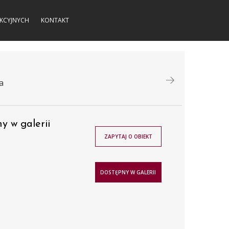
KCYJNYCH
KONTAKT
a
y w galerii
ZAPYTAJ O OBIEKT
DOSTĘPNY W GALERII