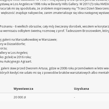
tawą w Los Angeles w 1998 roku w Beverly Hills Gallery. W 2011(?) roku NVID
 tak mi się spodobała, że zrobiłem inspirowany nią "Trzeci Dzień Stworzenia"
i większość znajduje nabywców, zanim zmaterializuje się idea następnej wystaw
Poznaniu - 6 wielkich obrazów, cały mój ówczesny dorobek, wiozłem w korytarzu
ale na wernisażu odbyłem świetną rozmowę z prof. Tadeuszem Brzozowskim, któ
ej galerii na Marszałkowskiej w Warszawie;
ry w Düsseldorfie;
borzu;
llery w Los Angeles;
lko gicleè) w 2016 roku;
mu Aukcyjnego Agraart.
j galerii sław przed Dworem Artusa, gdzie w 2008 roku przemówiłem w letni wi
tórych kiedyś nie udało mi się z powodów braków warsztatowych albo mentaln
Wywoławcza
Uzyskana
20 000 zł
-