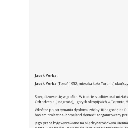
Jacek Yerka:
Jacek Yerka
(Toruń 1952, mieszka koło Torunia) ukończy
Specjalizował się w grafice. W trakcie studiów brał udział
Odrodzenia (I nagroda), igrzysk olimpijskich w Toronto, 5
Wkrótce po otrzymaniu dyplomu zdobył III nagrodę na Bie
hasłem "Palestine- homeland denied" zorganizowany przez
Jego prace były wystawiane na Międzynarodowym Biennale 