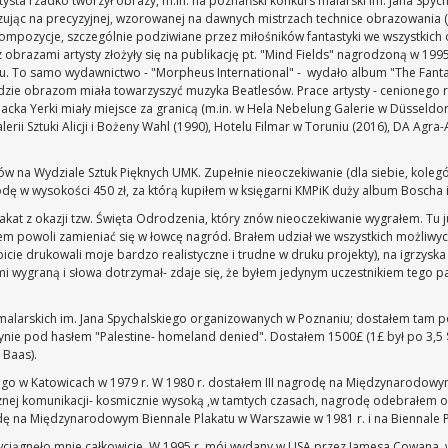
ysta rzadko tworzył obrazy, m.in. na poznański konkurs malarski im. Jana Spych
azując na precyzyjnej, wzorowanej na dawnych mistrzach technice obrazowania 
 kompozycje, szczególnie podziwiane przez miłośników fantastyki we wszystkich
 z obrazami artysty złożyły się na publikację pt. "Mind Fields" nagrodzoną w 
u. To samo wydawnictwo - "Morpheus International" - wydało album "The Fantast
gdzie obrazom miała towarzyszyć muzyka Beatlesów. Prace artysty - cenionego r
Jacka Yerki miały miejsce za granicą (m.in. w Hela Nebelung Galerie w Düsseldor
erii Sztuki Alicji i Bożeny Wahl (1990), Hotelu Filmar w Toruniu (2016), DA Agra-
iów na Wydziale Sztuk Pięknych UMK. Zupełnie nieoczekiwanie (dla siebie, kole
dę w wysokości 450 zł, za którą kupiłem w księgarni KMPiK duży album Boscha i 
akat z okazji tzw. Święta Odrodzenia, który znów nieoczekiwanie wygrałem. Tu j
m powoli zamieniać się w łowcę nagród. Brałem udział we wszystkich możliwych 
icie drukowali moje bardzo realistyczne i trudne w druku projekty), na igrzyska o
i wygraną i słowa dotrzymał- zdaje się, że byłem jedynym uczestnikiem tego pam
malarskich im. Jana Spychalskiego organizowanych w Poznaniu; dostałem tam pod
nie pod hasłem "Palestine- homeland denied". Dostałem 1500£ (1£ był po 3,5 $)
 Baas).
iego w Katowicach w 1979 r. W 1980 r. dostałem III nagrodę na Międzynarodow
znej komunikacji- kosmicznie wysoką ,w tamtych czasach, nagrodę odebrałem o
odę na Międzynarodowym Biennale Plakatu w Warszawie w 1981 r. i na Biennale Pl
 wciągnęło mnie całkowicie. W 1995 r. mój wydany w USA przez Jamesa Cowana, 