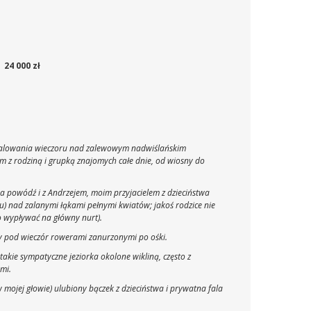
24 000 zł
namalowania wieczoru nad zalewowym nadwiślańskim
łem z rodziną i grupką znajomych całe dnie, od wiosny do
na powódź i z Andrzejem, moim przyjacielem z dzieciństwa
u) nad zalanymi łąkami pełnymi kwiatów; jakoś rodzice nie
o wypływać na główny nurt).
my pod wieczór rowerami zanurzonymi po ośki.
takie sympatyczne jeziorka okolone wikliną, często z
mi.
ko w mojej głowie) ulubiony bączek z dzieciństwa i prywatna fala