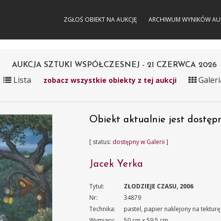
ZGŁOŚ OBIEKT NA AUKCJĘ
ARCHIWUM WYNIKÓW AU
AUKCJA SZTUKI WSPÓŁCZESNEJ - 21 CZERWCA 2026
Lista
Galeri
zobacz wszystkie obiekty z tej aukcji
Obiekt aktualnie jest dostępn
[ status:
dostępny w Galerii
]
Jacek Yerka
Tytuł:
ZŁODZIEJE CZASU, 2006
Nr:
34879
Technika:
pastel, papier naklejony na tekturę
Wymiary:
50 cm x 59.5 cm