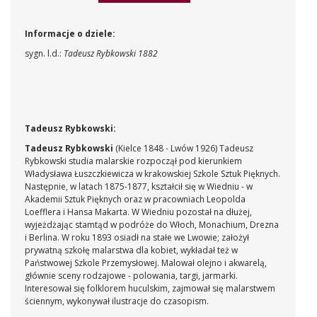
Informacje o dziele:
sygn. l.d.:
Tadeusz Rybkowski 1882
Tadeusz Rybkowski:
Tadeusz Rybkowski
(Kielce 1848 - Lwów 1926) Tadeusz
Rybkowski studia malarskie rozpoczął pod kierunkiem
Władysława Łuszczkiewicza w krakowskiej Szkole Sztuk Pięknych.
Następnie, w latach 1875-1877, kształcił się w Wiedniu - w
Akademii Sztuk Pięknych oraz w pracowniach Leopolda
Loefflera i Hansa Makarta. W Wiedniu pozostał na dłużej,
wyjeżdżając stamtąd w podróże do Włoch, Monachium, Drezna
i Berlina. W roku 1893 osiadł na stałe we Lwowie; założył
prywatną szkołę malarstwa dla kobiet, wykładał też w
Państwowej Szkole Przemysłowej. Malował olejno i akwarelą,
głównie sceny rodzajowe - polowania, targi, jarmarki.
Interesował się folklorem huculskim, zajmował się malarstwem
ściennym, wykonywał ilustracje do czasopism.