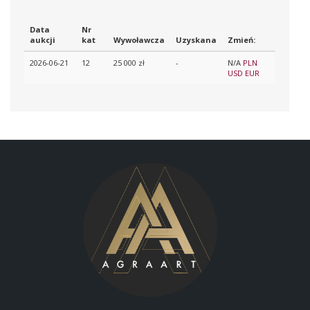
Data
Nr
aukcji
kat
Wywoławcza
Uzyskana
Zmień:
2026-06-21
12
25 000 zł
-
N/A
PLN
USD
EUR