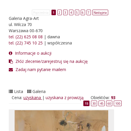
Poprzednia
1
2
3
4
5
6
7
Następna
Galeria Agra-Art
ul. Wilcza 70
Warszawa 00-670
tel. (22) 625 08 08
| dawna
tel. (22) 745 10 25
| współczesna
Informacje o aukcji
Złóż zlecenie/zarejestruj się na aukcję
Zadaj nam pytanie mailem
Lista
Galeria
Cena:
uzyskana
|
uzyskana z prowizją
Obiektów:
93
15
30
45
60
100