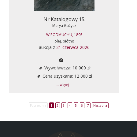
Nr Katalogowy 15.
Marya Gażycz
W PODMUCHU, 1895
olej, płótno
aukcja z
21 czerwca 2026
Wywoławcza: 10 000 zł
Cena uzyskana: 12 000 zł
... więcej ...
Poprzednia
1
2
3
4
5
6
7
Następna