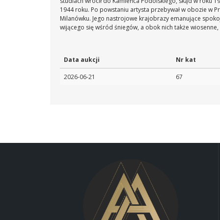
studiach wrócił do Kamieńca Podolskiego, skąd w roku 19
1944 roku. Po powstaniu artysta przebywał w obozie w Pr
Milanówku. Jego nastrojowe krajobrazy emanujące spokoj
wijącego się wśród śniegów, a obok nich także wiosenne, 
Data aukcji
Nr kat
2026-06-21
67