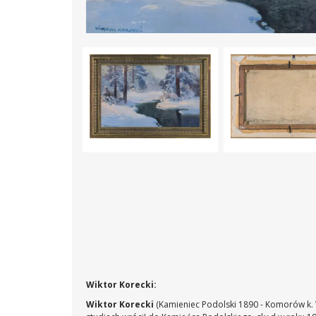
Wiktor Korecki:
Wiktor Korecki
(Kamieniec Podolski 1890 - Komorów k. 