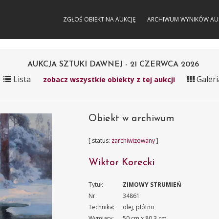
ZGŁOŚ OBIEKT NA AUKCJĘ
ARCHIWUM WYNIKÓW AU
AUKCJA SZTUKI DAWNEJ - 21 CZERWCA 2026
Lista
Galeri
zobacz wszystkie obiekty z tej aukcji
Obiekt w archiwum
[ status:
zarchiwizowany
]
Wiktor Korecki
Tytuł:
ZIMOWY STRUMIEŃ
Nr:
34861
Technika:
olej, płótno
Wymiary:
50 cm x 80.3 cm