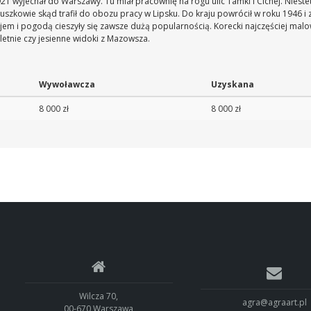
21 wyjechał do Warszawy. Tu miał pracownię na rogu ulic Tamki i Cichej. Nies
uszkowie skąd trafił do obozu pracy w Lipsku. Do kraju powrócił w roku 1946
em i pogodą cieszyły się zawsze dużą popularnością. Korecki najczęściej malo
letnie czy jesienne widoki z Mazowsza.
Wywoławcza
Uzyskana
8 000 zł
8 000 zł
Wilcza 70,
agra@agraart.pl
00-670 Warszawa