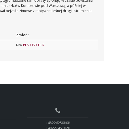
tety zgromadzone tam obrazy spłonęły w czasie powstania
 i zamieszkał w Komorowie pod Warszawą, a później w
wał pejzaże zimowe z motywem leśnej drogi i strumienia
Zmień:
N/A
PLN
USD
EUR
+48226250808
+48227451020