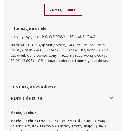
ZAPYTAJ O OBIEKT
Informacje o dziele:
opisany i sygn. l.d.:
WG. CHARDIN’A | MAL. M. LACHUR
Na odwr. l.d. (długopisem):
MACIEJ LACHUR | BIELSKO-BIAŁA |
TYTUŁ „DZIEWCZYNA PRZY BECZCE“ | TECHN. OLEJ WYM. 61 X 51
CM
; dwukrotnie powtórzony nr (czarną i czerwoną kredką):
12-06-10-6914 | F.B.
; ponadto pieczęci i numery urzędowe.
Informacje dodatkowe:
♣ Droit de suite
Maciej Lachur:
Maciej Lachur (1927-2008)
- od 1952 roku członek Związku
Polskich Artystów Plastyków. Obrazy artysty znajdują się w