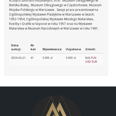
licznych zbiorach muzealnych, m.in. Muzeum Okręgowego w
Bielsku-Białej, Muzeum Okręgowego w Częstochowie, Muzeum
Wojska Polskiego w Warszawie. Swoje prace prezentował na
Ogólnopolskiej Wystawie Plastyków w Warszawie w latach:
1952-1954, Ogólnopolskiej Wystawie Młodego Malarstwa,
Rzeźby i Grafiki w Sopocie w roku 1957 oraz na Wystawie
Malarstwa w Muzeum Narodowym w Warszawie w roku 1961.
Data
Nr
aukcji
kat
Wywoławcza
Uzyskana
Zmień:
2026-06-21
41
5 000 zł
5 000 zł
N/A
PLN
USD
EUR