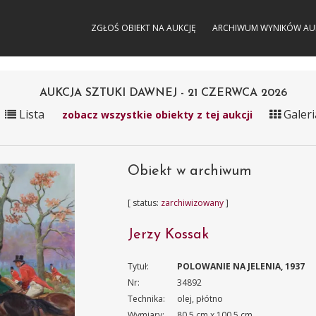
ZGŁOŚ OBIEKT NA AUKCJĘ
ARCHIWUM WYNIKÓW AU
AUKCJA SZTUKI DAWNEJ - 21 CZERWCA 2026
Lista
Galeri
zobacz wszystkie obiekty z tej aukcji
Obiekt w archiwum
[ status:
zarchiwizowany
]
Jerzy Kossak
Tytuł:
POLOWANIE NA JELENIA, 1937
Nr:
34892
Technika:
olej, płótno
Wymiary:
80.5 cm x 100.5 cm