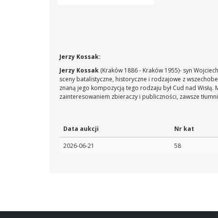
Jerzy Kossak:
Jerzy Kossak
(Kraków 1886 - Kraków 1955)
- syn Wojciec
sceny batalistyczne, historyczne i rodzajowe z wszecho
znaną jego kompozycją tego rodzaju był Cud nad Wisłą. Ma
zainteresowaniem zbieraczy i publiczności, zawsze tłum
Data aukcji
Nr kat
2026-06-21
58