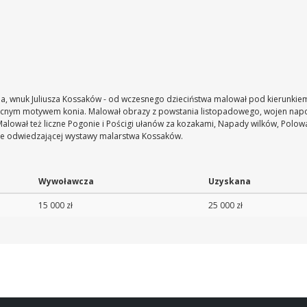
ha, wnuk Juliusza Kossaków - od wczesnego dzieciństwa malował pod kierunkiem 
becnym motywem konia. Malował obrazy z powstania listopadowego, wojen napol
lował też liczne Pogonie i Pościgi ułanów za kozakami, Napady wilków, Polowan
nie odwiedzającej wystawy malarstwa Kossaków.
Wywoławcza
Uzyskana
15 000 zł
25 000 zł