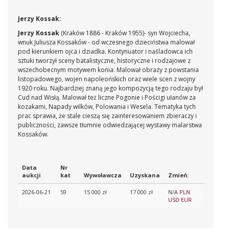
Jerzy Kossak:
Jerzy Kossak
(Kraków 1886 - Kraków 1955)
- syn Wojciecha,
wnuk Juliusza Kossaków - od wczesnego dzieciństwa malował
pod kierunkiem ojca i dziadka. Kontynuator i naśladowca ich
sztuki tworzył sceny batalistyczne, historyczne i rodzajowe z
wszechobecnym motywem konia. Malował obrazy z powstania
listopadowego, wojen napoleońskich oraz wiele scen z wojny
1920 roku. Najbardziej znaną jego kompozycją tego rodzaju był
Cud nad Wisłą. Malował też liczne Pogonie i Pościgi ułanów za
kozakami, Napady wilków, Polowania i Wesela. Tematyka tych
prac sprawia, że stale cieszą się zainteresowaniem zbieraczy i
publiczności, zawsze tłumnie odwiedzającej wystawy malarstwa
Kossaków.
Data
Nr
aukcji
kat
Wywoławcza
Uzyskana
Zmień:
2026-06-21
59
15 000 zł
17 000 zł
N/A
PLN
USD
EUR