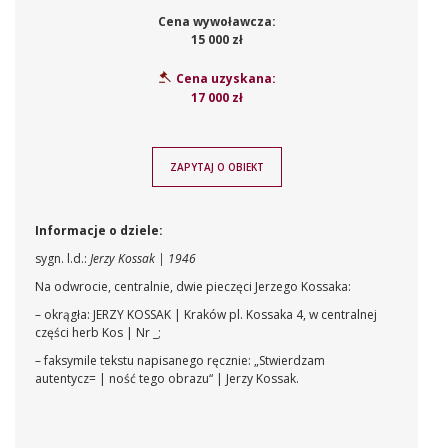
Cena wywoławcza:
15 000 zł
Cena uzyskana:
17 000 zł
ZAPYTAJ O OBIEKT
Informacje o dziele:
sygn. l.d.:
Jerzy Kossak | 1946
Na odwrocie, centralnie, dwie pieczęci Jerzego Kossaka:
– okrągła: JERZY KOSSAK | Kraków pl. Kossaka 4, w centralnej
części herb Kos | Nr _;
– faksymile tekstu napisanego ręcznie: „Stwierdzam
autentycz= | ność tego obrazu“ | Jerzy Kossak.