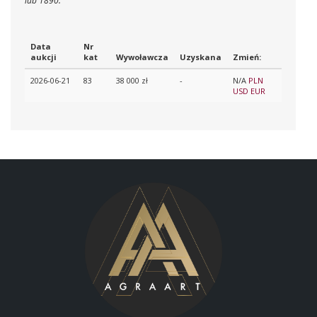
lub 1890.
Data
Nr
aukcji
kat
Wywoławcza
Uzyskana
Zmień:
2026-06-21
83
38 000 zł
-
N/A
PLN
USD
EUR