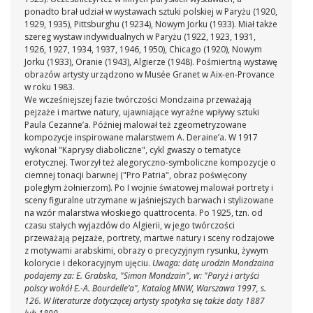
ponadto brał udział w wystawach sztuki polskiej w Paryżu (1920,
1929, 1935), Pittsburghu (19234), Nowym Jorku (1933). Miał także
szereg wystaw indywidualnych w Paryżu (1922, 1923, 1931,
1926, 1927, 1934, 1937, 1946, 1950), Chicago (1920), Nowym
Jorku (1933), Oranie (1943), Algierze (1948). Pośmiertną wystawę
obrazów artysty urządzono w Musée Granet w Aix-en-Provance
w roku 1983.
We wcześniejszej fazie twórczości Mondzaina przeważają
pejzaże i martwe natury, ujawniające wyraźne wpływy sztuki
Paula Cezanne’a. Później malował też zgeometryzowane
kompozycje inspirowane malarstwem A. Deraine’a. W 1917
wykonał "Kaprysy diaboliczne", cykl gwaszy o tematyce
erotycznej. Tworzył też alegoryczno-symboliczne kompozycje o
ciemnej tonacji barwnej ("Pro Patria", obraz poświęcony
poległym żołnierzom). Po I wojnie światowej malował portrety i
sceny figuralne utrzymane w jaśniejszych barwach i stylizowane
na wzór malarstwa włoskiego quattrocenta. Po 1925, tzn. od
czasu stałych wyjazdów do Algierii, w jego twórczości
przeważają pejzaże, portrety, martwe natury i sceny rodzajowe
z motywami arabskimi, obrazy o precyzyjnym rysunku, żywym
kolorycie i dekoracyjnym ujęciu.
Uwaga: datę urodzin Mondzaina
podajemy za: E. Grabska, "Simon Mondzain", w: "Paryż i artyści
polscy wokół E.-A. Bourdelle’a", Katalog MNW, Warszawa 1997, s.
126. W literaturze dotyczącej artysty spotyka się także daty 1887