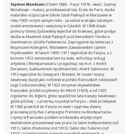
Szymon Mondzain
(Chełm 1888 – Paryż 1979) - właśc. Szamaj
Mondszajn – malarz, przedstawiciel tzw. École de Paris; studia
malarskie rozpoczął w Szkole Sztuk Pięknych w Warszawie w
roku 1905 i w tym samym roku - za udział w strajku szkolnym -
został aresztowany i uwięziony w Cytadeli. W 1908 dzięki
pomocy Gminy Żydowskiej wyjechał do Krakowa, gdzie podjął
studia w Akademii Sztuk Pięknych pod kierunkiem Teodora
Axentowicza i Józefa Pankiewicza. Zaprzyjaźnił się wówczas z
Mojżeszem Kislingiem, Wacławem Zawadowskim i Janem
Hrynkowskim. W latach 1909 i 1911 wyjeżdżał do Paryża, a z
końcem 1912 zamieszkał tam na stałe, wchodząc w krąg
artystów z Montparnasse’u i przyjaźniąc się m.in. z André
Derainem, Guillaume’em Apollinaire’em, André Salmonem. W
1913 wyjeżdżał do Szwajcarii i Bretanii. W czasie I wojny
światowej służył jako ochotnik w polsko-francuskich oddziałach
Legii Cudzoziemskiej. W 1923 otrzymał obywatelstwo
francuskie. Jeździł na plenery do Włoch (1923), a od 1925
regularnie do Algierii, gdzie spędził też lata II wojny światowej i
gdzie później – z przerwą na pobyt w Paryżu – stale przebywał.
W 1965 powrócił do Paryża na stałe i zajął swą dawną
pracownię przy Rue Campaigne Première na Montparnasse.
Czynny w francusko-polskim środowisku artystycznym
wielokrotnie prezentował swe prace na Salon Indépendants (od
1911), Salon d’Automne (od 1913) i Salon des Tuileries (od
1923). Uczestniczył też w innych paryskich wystawach, a