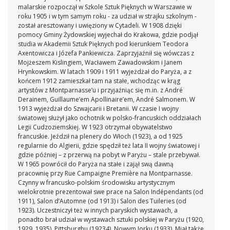
malarskie rozpoczął w Szkole Sztuk Pięknych w Warszawie w
roku 1905 i w tym samym roku - za udział w strajku szkolnym -
został aresztowany i uwięziony w Cytadeli. W 1908 dzięki
pomocy Gminy Żydowskiej wyjechał do Krakowa, gdzie podjął
studia w Akademii Sztuk Pięknych pod kierunkiem Teodora
Axentowicza i Józefa Pankiewicza. Zaprzyjaźnił się wówczas z
Mojżeszem Kislingiem, Wacławem Zawadowskim i Janem
Hrynkowskim. W latach 1909 i 1911 wyjeżdżał do Paryża, a z
końcem 1912 zamieszkał tam na stałe, wchodząc w krąg
artystów z Montparnasse’u i przyjaźniąc się m.in. z André
Derainem, Guillaume’em Apollinaire’em, André Salmonem. W
1913 wyjeżdżał do Szwajcarii i Bretanii. W czasie I wojny
światowej służył jako ochotnik w polsko-francuskich oddziałach
Legii Cudzoziemskiej. W 1923 otrzymał obywatelstwo
francuskie. Jeździł na plenery do Włoch (1923), a od 1925
regularnie do Algierii, gdzie spędził też lata II wojny światowej i
gdzie później – z przerwą na pobyt w Paryżu – stale przebywał.
W 1965 powrócił do Paryża na stałe i zajął swą dawną
pracownię przy Rue Campaigne Première na Montparnasse.
Czynny w francusko-polskim środowisku artystycznym
wielokrotnie prezentował swe prace na Salon Indépendants (od
1911), Salon d’Automne (od 1913) i Salon des Tuileries (od
1923). Uczestniczył też w innych paryskich wystawach, a
ponadto brał udział w wystawach sztuki polskiej w Paryżu (1920,
1929, 1935), Pittsburghu (19234), Nowym Jorku (1933). Miał także