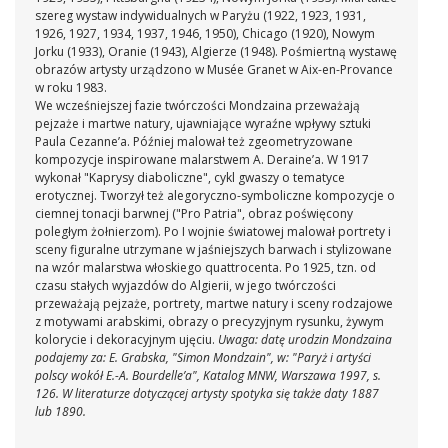
szereg wystaw indywidualnych w Paryżu (1922, 1923, 1931,
1926, 1927, 1934, 1937, 1946, 1950), Chicago (1920), Nowym
Jorku (1933), Oranie (1943), Algierze (1948). Pośmiertną wystawę
obrazów artysty urządzono w Musée Granet w Aix-en-Provance
w roku 1983.
We wcześniejszej fazie twórczości Mondzaina przeważają
pejzaże i martwe natury, ujawniające wyraźne wpływy sztuki
Paula Cezanne’a. Później malował też zgeometryzowane
kompozycje inspirowane malarstwem A. Deraine’a. W 1917
wykonał "Kaprysy diaboliczne", cykl gwaszy o tematyce
erotycznej. Tworzył też alegoryczno-symboliczne kompozycje o
ciemnej tonacji barwnej ("Pro Patria", obraz poświęcony
poległym żołnierzom). Po I wojnie światowej malował portrety i
sceny figuralne utrzymane w jaśniejszych barwach i stylizowane
na wzór malarstwa włoskiego quattrocenta. Po 1925, tzn. od
czasu stałych wyjazdów do Algierii, w jego twórczości
przeważają pejzaże, portrety, martwe natury i sceny rodzajowe
z motywami arabskimi, obrazy o precyzyjnym rysunku, żywym
kolorycie i dekoracyjnym ujęciu.
Uwaga: datę urodzin Mondzaina
podajemy za: E. Grabska, "Simon Mondzain", w: "Paryż i artyści
polscy wokół E.-A. Bourdelle’a", Katalog MNW, Warszawa 1997, s.
126. W literaturze dotyczącej artysty spotyka się także daty 1887
lub 1890.