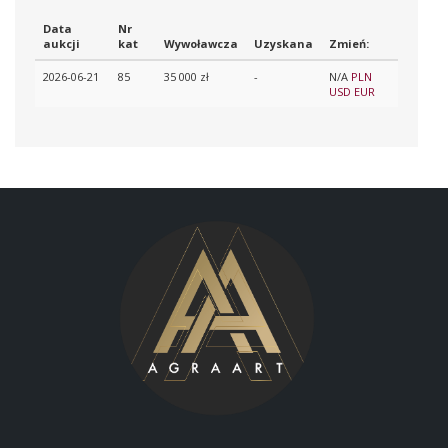
Data
Nr
aukcji
kat
Wywoławcza
Uzyskana
Zmień:
2026-06-21
85
35 000 zł
-
N/A
PLN
USD
EUR