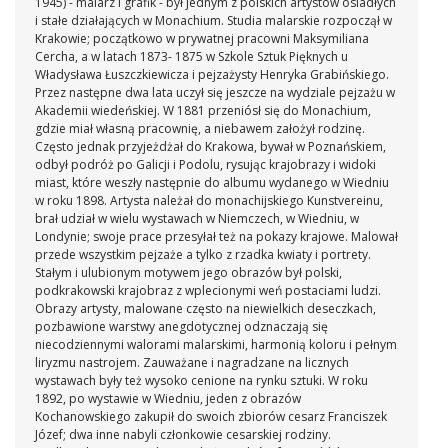
1945) - malarz i grafik - był jednym z polskich artystów osiadłych
i stałe działających w Monachium. Studia malarskie rozpoczął w
Krakowie; początkowo w prywatnej pracowni Maksymiliana
Cercha, a w latach 1873- 1875 w Szkole Sztuk Pięknych u
Władysława Łuszczkiewicza i pejzażysty Henryka Grabińskiego.
Przez następne dwa lata uczył się jeszcze na wydziale pejzażu w
Akademii wiedeńskiej. W 1881 przeniósł się do Monachium,
gdzie miał własną pracownię, a niebawem założył rodzinę.
Często jednak przyjeżdżał do Krakowa, bywał w Poznańskiem,
odbył podróż po Galicji i Podolu, rysując krajobrazy i widoki
miast, które weszły następnie do albumu wydanego w Wiedniu
w roku 1898. Artysta należał do monachijskiego Kunstvereinu,
brał udział w wielu wystawach w Niemczech, w Wiedniu, w
Londynie; swoje prace przesyłał też na pokazy krajowe. Malował
przede wszystkim pejzaże a tylko z rzadka kwiaty i portrety.
Stałym i ulubionym motywem jego obrazów był polski,
podkrakowski krajobraz z wplecionymi weń postaciami ludzi.
Obrazy artysty, malowane często na niewielkich deseczkach,
pozbawione warstwy anegdotycznej odznaczają się
niecodziennymi walorami malarskimi, harmonią koloru i pełnym
liryzmu nastrojem. Zauważane i nagradzane na licznych
wystawach były też wysoko cenione na rynku sztuki. W roku
1892, po wystawie w Wiedniu, jeden z obrazów
Kochanowskiego zakupił do swoich zbiorów cesarz Franciszek
Józef; dwa inne nabyli członkowie cesarskiej rodziny.