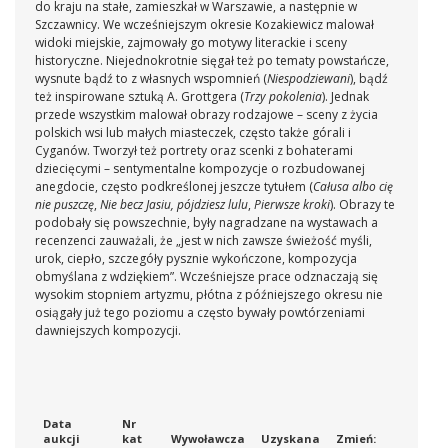
do kraju na stałe, zamieszkał w Warszawie, a następnie w
Szczawnicy. We wcześniejszym okresie Kozakiewicz malował
widoki miejskie, zajmowały go motywy literackie i sceny
historyczne. Niejednokrotnie sięgał też po tematy powstańcze,
wysnute bądź to z własnych wspomnień (
Niespodziewani
), bądź
też inspirowane sztuką A. Grottgera (
Trzy pokolenia
). Jednak
przede wszystkim malował obrazy rodzajowe – sceny z życia
polskich wsi lub małych miasteczek, często także górali i
Cyganów. Tworzył też portrety oraz scenki z bohaterami
dziecięcymi – sentymentalne kompozycje o rozbudowanej
anegdocie, często podkreślonej jeszcze tytułem (
Całusa albo cię
nie puszczę
,
Nie becz Jasiu, pójdziesz lulu
,
Pierwsze kroki
). Obrazy te
podobały się powszechnie, były nagradzane na wystawach a
recenzenci zauważali, że „jest w nich zawsze świeżość myśli,
urok, ciepło, szczegóły pysznie wykończone, kompozycja
obmyślana z wdziękiem”. Wcześniejsze prace odznaczają się
wysokim stopniem artyzmu, płótna z późniejszego okresu nie
osiągały już tego poziomu a często bywały powtórzeniami
dawniejszych kompozycji.
Data
Nr
aukcji
kat
Wywoławcza
Uzyskana
Zmień: