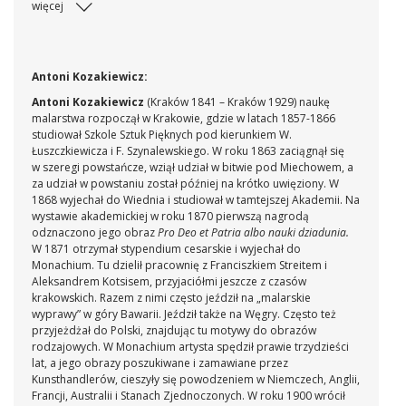
więcej
wystawy w Antwerpii w 1885 r. (druk i ręko-pis) z nazwiskiem
autora i tytułem obrazu Conzert auf der Landstrasse. Obraz
opisany i reprodukowany w: - Katalog der Kunst- und
Kunstindustrie- Ausstellung alter und neuer deutscher Me-
ister sowie der deutschen Kunstschulen in Glaspalaste zu
Antoni Kozakiewicz:
München 1876, München 1876, s. 35, nr kat. 20 (wymieniony
Antoni Kozakiewicz
(Kraków 1841 – Kraków 1929) naukę
jako Dudelsackpfeifer ); - Catalogue general Exposition
malarstwa rozpoczął w Krakowie, gdzie w latach 1857-1866
Universelle des Beaux-Arts 1885, Section autrichien-ne,
studiował Szkole Sztuk Pięknych pod kierunkiem W.
Anvers 1885, s. 10, nr kat. 59 (wystawiony jako Rue de village
Łuszczkiewicza i F. Szynalewskiego. W roku 1863 zaciągnął się
en Gallicie; wła-sność arcyksięcia Karola Ludwika); - "Tygodnik
w szeregi powstańcze, wziął udział w bitwie pod Miechowem, a
Powszechny" 1877, II półrocze, il. na s. 532; - "Kł
za udział w powstaniu został później na krótko uwięziony. W
1868 wyjechał do Wiednia i studiował w tamtejszej Akademii. Na
wystawie akademickiej w roku 1870 pierwszą nagrodą
odznaczono jego obraz
Pro Deo et Patria albo nauki dziadunia.
W 1871 otrzymał stypendium cesarskie i wyjechał do
Monachium. Tu dzielił pracownię z Franciszkiem Streitem i
Aleksandrem Kotsisem, przyjaciółmi jeszcze z czasów
krakowskich. Razem z nimi często jeździł na „malarskie
wyprawy” w góry Bawarii. Jeździł także na Węgry. Często też
przyjeżdżał do Polski, znajdując tu motywy do obrazów
rodzajowych. W Monachium artysta spędził prawie trzydzieści
lat, a jego obrazy poszukiwane i zamawiane przez
Kunsthandlerów, cieszyły się powodzeniem w Niemczech, Anglii,
Francji, Australii i Stanach Zjednoczonych. W roku 1900 wrócił