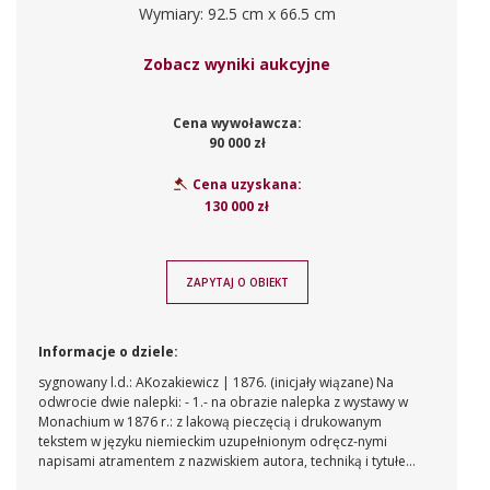
Wymiary: 92.5 cm x 66.5 cm
Zobacz wyniki aukcyjne
Cena wywoławcza:
90 000 zł
Cena uzyskana:
130 000 zł
ZAPYTAJ O OBIEKT
Informacje o dziele:
sygnowany l.d.: AKozakiewicz | 1876. (inicjały wiązane) Na
odwrocie dwie nalepki: - 1.- na obrazie nalepka z wystawy w
Monachium w 1876 r.: z lakową pieczęcią i drukowanym
tekstem w języku niemieckim uzupełnionym odręcz-nymi
napisami atramentem z nazwiskiem autora, techniką i tytułem
obrazu : [.....] auf der Landstrasse; - 2. - na ramie nalepka