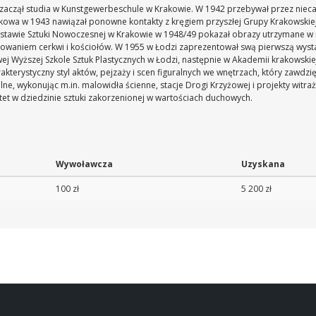
zaczął studia w Kunstgewerbeschule w Krakowie. W 1942 przebywał przez nieca
rakowa w 1943 nawiązał ponowne kontakty z kręgiem przyszłej Grupy Krakowskie
Wystawie Sztuki Nowoczesnej w Krakowie w 1948/49 pokazał obrazy utrzymane w n
alowaniem cerkwi i kościołów. W 1955 w Łodzi zaprezentował swą pierwszą wysta
 Wyższej Szkole Sztuk Plastycznych w Łodzi, następnie w Akademii krakowskiej
rakterystyczny styl aktów, pejzaży i scen figuralnych we wnętrzach, który zawdz
e, wykonując m.in. malowidła ścienne, stacje Drogi Krzyżowej i projekty witr
tet w dziedzinie sztuki zakorzenionej w wartościach duchowych.
Wywoławcza
Uzyskana
100 zł
5 200 zł