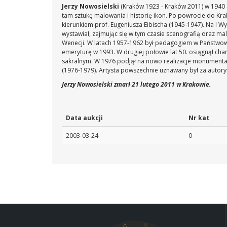
Jerzy Nowosielski
(Kraków 1923 - Kraków 2011) w 1940 
tam sztukę malowania i historię ikon. Po powrocie do K
kierunkiem prof. Eugeniusza Eibischa (1945-1947). Na I 
wystawiał, zajmując się w tym czasie scenografią oraz m
Wenecji. W latach 1957-1962 był pedagogiem w Państwowej
emeryturę w 1993. W drugiej połowie lat 50. osiągnął cha
sakralnym. W 1976 podjął na nowo realizacje monumentaln
(1976-1979). Artysta powszechnie uznawany był za autory
Jerzy Nowosielski zmarł 21 lutego 2011 w Krakowie.
Data aukcji
Nr kat
2003-03-24
0