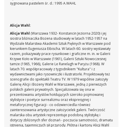
sygnowana pastelem śr. d.: 1995 A.WAHL
Alicja Wahl:
Alicja Wahl
(Warszawa 1932- Konstancin Jeziorna 2020) i jej
siostra bliźniaczka Bożena studiowały w latach 1952-1957 na
Wydziale Malarstwa Akademii Sztuk Pięknych w Warszawie pod
kierunkiem Eugeniusza Eibischa. W latach 60. siostry wystawiały
razem, pokazywały prace rysunkowe i graficzne m. in. w Galerii
Krzywe Koło w Warszawie (1961), Galerii Sztuki Nowoczesnej
tamże (1965, 1966), Galerie Le Ranelagh w Paryżu (1968). W
latach 70. współpracowały z tygodnikiem "Kultura" i z
wydawnictwami jako rysowniczki i ilustratorki. Projektowały też
scenografie do spektakli Teatru TV. W 1979 wspólnie założyły
Galerię Alicji i Bożeny Wahl w Warszawie, jedną z pierwszych
polskich galerii prywatnych. Specjalizowała się ona w
prezentowaniu artystów hołdujących szeroko pojmowanej
stylistyce i poetyce surrealizmu oraz ekspresyjnej i
metaforycznej figuracji - co odzwierciedla również
zainteresowania artystyczne założycielek galerii. Twórczość
malarska obu artystek reprezentuje podobną stylistykę i
dotyczy zbliżonych sfer doznań - poczucia samotności, dramatu
istnienia, tajemniczych sił przyrody. Płótna i kartony Alicji Wahl