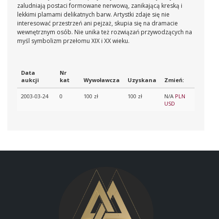
zaludniają postaci formowane nerwową, zanikającą kreską i
lekkimi plamami delikatnych barw. Artystki zdaje się nie
interesować przestrzeń ani pejzaż, skupia się na dramacie
wewnętrznym osób. Nie unika też rozwiązań przywodzących na
myśl symbolizm przełomu XIX i XX wieku.
Data
Nr
aukcji
kat
Wywoławcza
Uzyskana
Zmień:
2003-03-24
0
100 zł
100 zł
N/A
PLN
USD