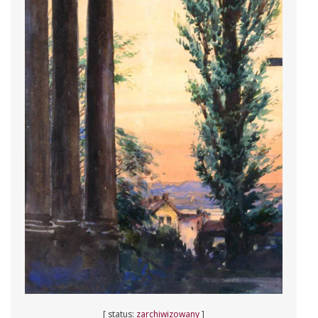
[ status:
zarchiwizowany
]