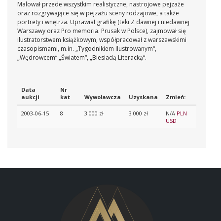
Malował przede wszystkim realistyczne, nastrojowe pejzaże
oraz rozgrywające się w pejzażu sceny rodzajowe, a także
portrety i wnętrza. Uprawiał grafikę (teki Z dawnej i niedawnej
Warszawy oraz Pro memoria. Prusak w Polsce), zajmował się
ilustratorstwem książkowym, współpracował z warszawskimi
czasopismami, m.in. „Tygodnikiem Ilustrowanym“,
„Wędrowcem“ „Światem“, „Biesiadą Literacką“.
Data
Nr
aukcji
kat
Wywoławcza
Uzyskana
Zmień:
2003-06-15
8
3 000 zł
3 000 zł
N/A
PLN
USD