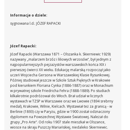
Informacje o dziele:
sygnowana l.d.: JÓZEF RAPACKI
Józef Rapacki:
Józef Rapacki (Warszawa 1871 – Olszanka k. Skierniewic 1929)
nazywany „malarzem brzóz i liliowych wrzosów“, był jednym z
najpopularniejszych pejzażystów warszawskich końca XIX i
pierwszej ćwierci XX wieku. Edukację malarską rozpoczął jako
uczeń Wojciecha Gersona w Warszawskiej Klasie Rysunkowej.
Później studiował jeszcze w Szkole Sztuk Pięknych w Krakowie
pod kierunkiem Floriana Cynka (1886-1887) oraz w Monachium
w prywatnej szkole Friedricha Fehra (1888-1889). Po studiach
kilkakrotnie podróżował do Włoch. Brał udział w licznych
wystawach w TZSP w Warszawie oraz we Lwowie (1894 srebrny
medal), Krakowie, Wilnie, Kielcach. Wystawiał też za granicą - w
Berlinie (1893) czy w Paryżu, gdzie w 1900 został odznaczony
dyplomem na Powszechnej Wystawie Światowej. Należał do
grupy „Pro Arte“. Od roku 1907 stale mieszkał w Olszance,
wiosce na skraju Puszczy Mariańskiej, niedaleko Skierniewic.