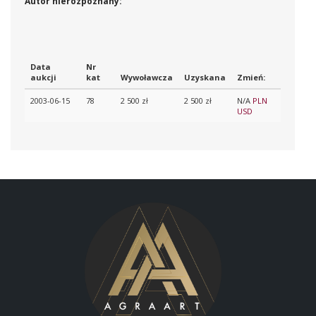
Autor nierozpoznany:
Data
Nr
aukcji
kat
Wywoławcza
Uzyskana
Zmień:
2003-06-15
78
2 500 zł
2 500 zł
N/A
PLN
USD