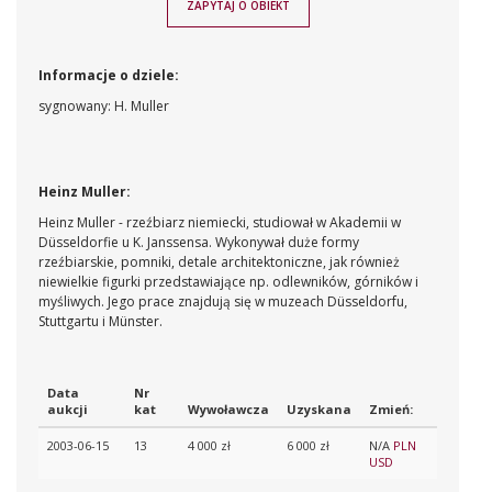
ZAPYTAJ O OBIEKT
Informacje o dziele:
sygnowany: H. Muller
Heinz Muller:
Heinz Muller - rzeźbiarz niemiecki, studiował w Akademii w
Düsseldorfie u K. Janssensa. Wykonywał duże formy
rzeźbiarskie, pomniki, detale architektoniczne, jak również
niewielkie figurki przedstawiające np. odlewników, górników i
myśliwych. Jego prace znajdują się w muzeach Düsseldorfu,
Stuttgartu i Münster.
Data
Nr
aukcji
kat
Wywoławcza
Uzyskana
Zmień:
2003-06-15
13
4 000 zł
6 000 zł
N/A
PLN
USD