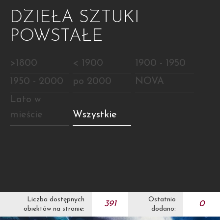
DZIEŁA SZTUKI
POWSTAŁE
>1800
< 1900
1900 - 1950
1950 - 2000
po 2000
NOVA
Lato w
mieście
Wszystkie
Liczba dostępnych
Ostatnio
391
0
obiektów na stronie:
dodano: