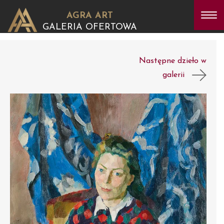
AGRA ART
GALERIA OFERTOWA
Następne dzieło w
galerii