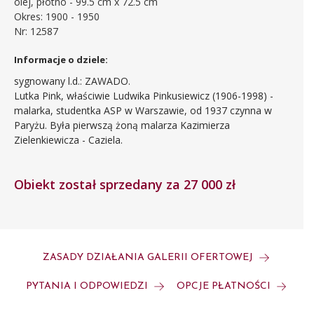
olej, płótno - 99.5 cm x 72.5 cm
Okres: 1900 - 1950
Nr: 12587
Informacje o dziele:
sygnowany l.d.: ZAWADO.
Lutka Pink, właściwie Ludwika Pinkusiewicz (1906-1998) -
malarka, studentka ASP w Warszawie, od 1937 czynna w
Paryżu. Była pierwszą żoną malarza Kazimierza
Zielenkiewicza - Caziela.
Obiekt został sprzedany za 27 000 zł
ZASADY DZIAŁANIA GALERII OFERTOWEJ
PYTANIA I ODPOWIEDZI
OPCJE PŁATNOŚCI